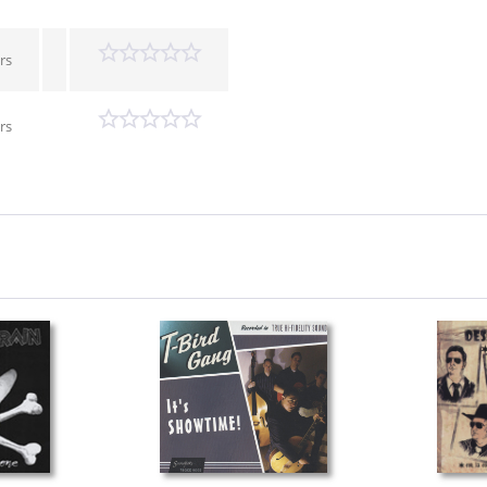
rs
rs