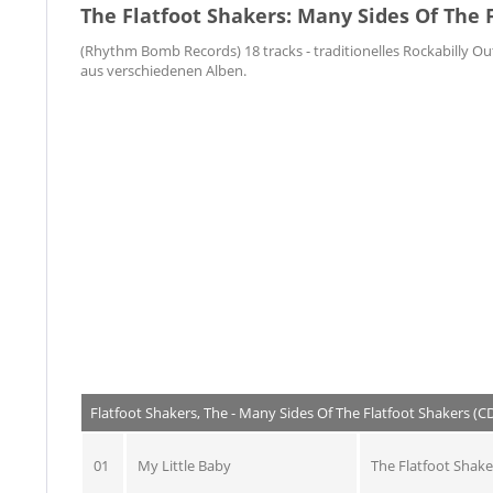
The Flatfoot Shakers: Many Sides Of The 
(Rhythm Bomb Records) 18 tracks - traditionelles Rockabilly Out
aus verschiedenen Alben.
Flatfoot Shakers, The - Many Sides Of The Flatfoot Shakers (C
01
My Little Baby
The Flatfoot Shake