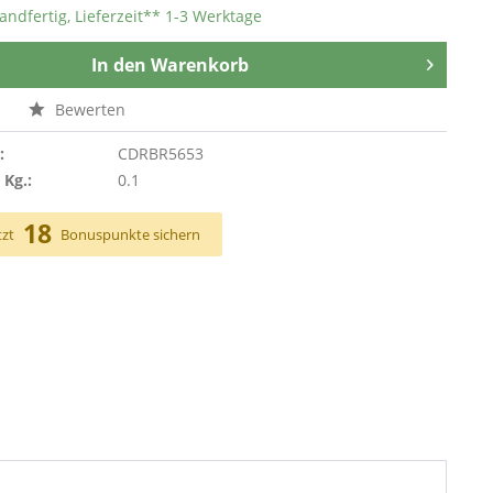
andfertig, Lieferzeit** 1-3 Werktage
In den
Warenkorb
n
Bewerten
:
CDRBR5653
 Kg.:
0.1
18
tzt
Bonuspunkte sichern