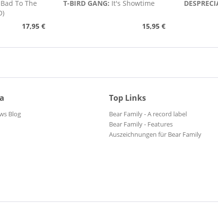
:
Bad To The
T-BIRD GANG:
It's Showtime
DESPRECI
D)
17,95 €
15,95 €
ia
Top Links
ws Blog
Bear Family - A record label
Bear Family - Features
Auszeichnungen für Bear Family