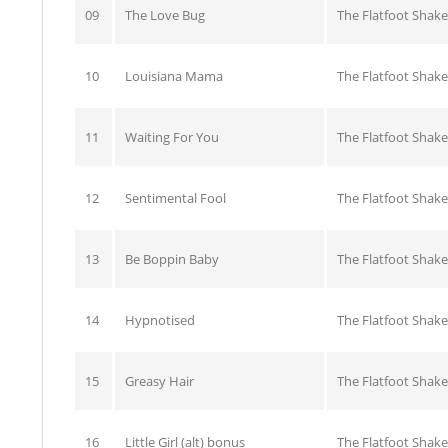
09
The Love Bug
The Flatfoot Shake
10
Louisiana Mama
The Flatfoot Shake
11
Waiting For You
The Flatfoot Shake
12
Sentimental Fool
The Flatfoot Shake
13
Be Boppin Baby
The Flatfoot Shake
14
Hypnotised
The Flatfoot Shake
15
Greasy Hair
The Flatfoot Shake
16
Little Girl (alt) bonus
The Flatfoot Shake