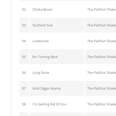
02
Chicka Boom
The Flatfoot Shake
03
Stutterin Sue
The Flatfoot Shake
04
Lonesome
The Flatfoot Shake
05
No Turning Back
The Flatfoot Shake
06
Long Gone
The Flatfoot Shake
07
Gold Diggin Mama
The Flatfoot Shake
08
I'm Getting Rid Of You
The Flatfoot Shake