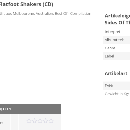
Flatfoot Shakers (CD)
fit aus Melbourene, Australien. Best Of'- Compilation
Artikelei
Sides Of T
Interpret:
Albumtitel:
Genre
Label
Artikelart
EAN:
Gewicht in Kg:
D)
CD 1
rs