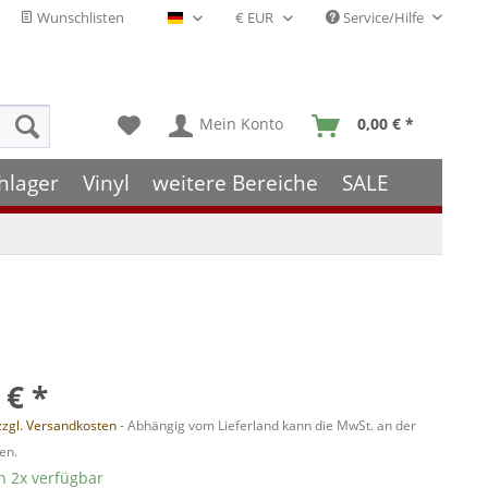
Wunschlisten
Service/Hilfe
Deutsch - DE
Mein Konto
0,00 € *
hlager
Vinyl
weitere Bereiche
SALE
 € *
zzgl. Versandkosten
- Abhängig vom Lieferland kann die MwSt. an der
en.
 2x verfügbar