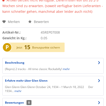
Artikel derzeit nicht verfügbar, Lieferfristen von bis zu 2-3
Wochen sind zu erwarten. (soweit verfügbar beim Lieferanten -
kann schneller gehen, manchmal aber leider auch nicht)
Merken
Bewerten
Artikel-Nr.:
45REP07008
Gewicht in Kg.:
0.05
P
15
Jetzt
Bonuspunkte sichern
Beschreibung
(Repro) 2 tracks - All time classic Rockabilly!
mehr
Erfahre mehr über Glen Glenn
Glen Glenn Glen Glenn October 24, 1934 – † March 18, 2022 Der
1934...
mehr
Bewertungen
0