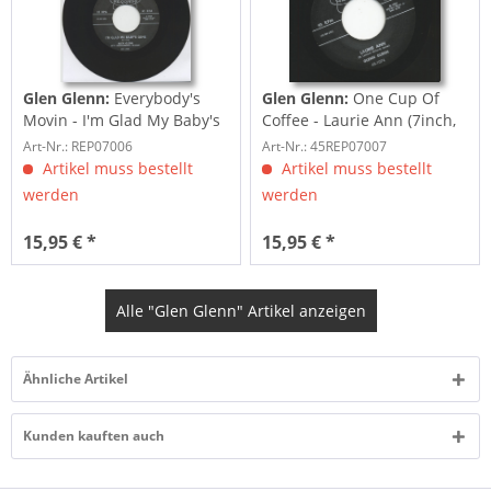
Glen Glenn:
Everybody's
Glen Glenn:
One Cup Of
Movin - I'm Glad My Baby's
Coffee - Laurie Ann (7inch,
Gone...
45rpm)
Art-Nr.: REP07006
Art-Nr.: 45REP07007
Artikel muss bestellt
Artikel muss bestellt
werden
werden
15,95 € *
15,95 € *
Alle "Glen Glenn" Artikel anzeigen
Ähnliche Artikel
Kunden kauften auch