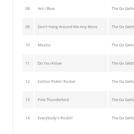
08
Am I Blue
The Go Gett
09
Don't Hang Around Me Any More
The Go Gett
10
Mexico
The Go Gett
11
Do You Know
The Go Gett
12
Cotton Pickin' Rocker
The Go Gett
13
Pink Thunderbird
The Go Gett
14
Everybody's Rockin'
The Go Gett