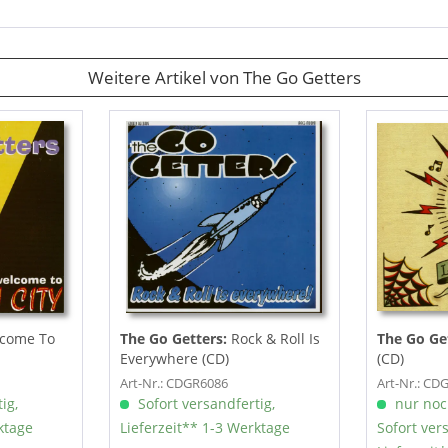
Weitere Artikel von The Go Getters
come To
The Go Getters:
Rock & Roll Is
The Go Ge
Everywhere (CD)
(CD)
Art-Nr.: CDGR6086
Art-Nr.: CD
ig,
Sofort versandfertig,
nur noc
ktage
Lieferzeit** 1-3 Werktage
Sofort ver