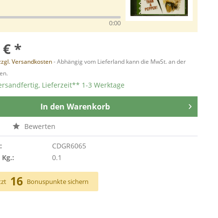
0:00
 € *
zzgl. Versandkosten
- Abhängig vom Lieferland kann die MwSt. an der
en.
ersandfertig, Lieferzeit** 1-3 Werktage
In den
Warenkorb
n
Bewerten
:
CDGR6065
 Kg.:
0.1
16
tzt
Bonuspunkte sichern