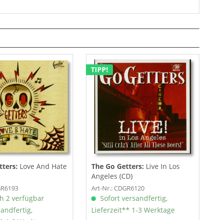
TIPP!
tters:
Love And Hate
The Go Getters:
Live In Los
Angeles (CD)
GR6193
Art-Nr.: CDGR6120
h 2 verfügbar
Sofort versandfertig,
sandfertig,
Lieferzeit** 1-3 Werktage