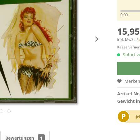
0:00
15,95
inkl. MwSt. /
Kasse variier
Sofort v
Merke
Artikel-Nr.
Gewicht in
P
Je
Bewertungen
1