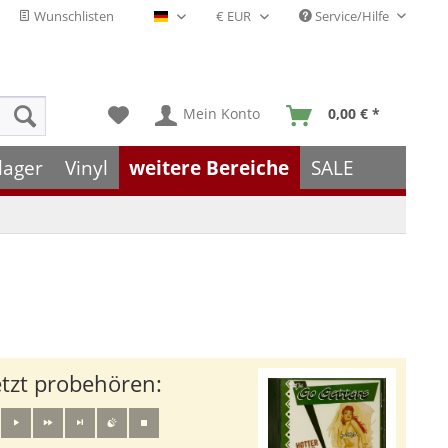
Wunschlisten
Service/Hilfe
Deutsch - DE
Mein Konto
0,00 € *
lager
Vinyl
weitere Bereiche
SALE
etzt probehören: