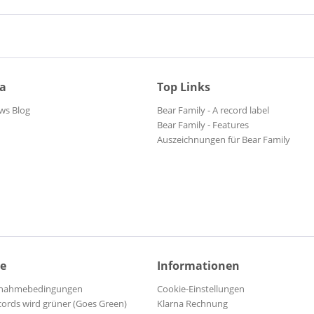
ia
Top Links
ws Blog
Bear Family - A record label
Bear Family - Features
Auszeichnungen für Bear Family
ce
Informationen
ilnahmebedingungen
Cookie-Einstellungen
cords wird grüner (Goes Green)
Klarna Rechnung