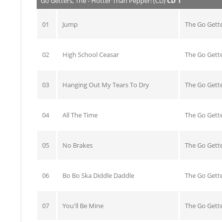
Go Getters, The - Hotter Than Pepper! (CD)
CD 1
01
Jump
The Go Gett
02
High School Ceasar
The Go Gett
03
Hanging Out My Tears To Dry
The Go Gett
04
All The Time
The Go Gett
05
No Brakes
The Go Gett
06
Bo Bo Ska Diddle Daddle
The Go Gett
07
You'll Be Mine
The Go Gett