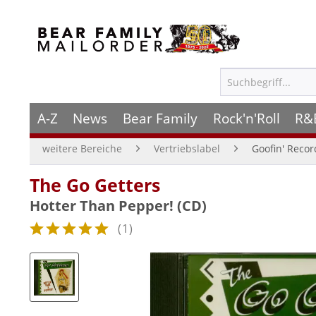
A-Z
News
Bear Family
Rock'n'Roll
R&
weitere Bereiche
Vertriebslabel
Goofin' Recor
The Go Getters
Hotter Than Pepper! (CD)
(
1
)