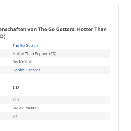
genschaften von
The Go Getters: Hotter Than
CD)
The Go Getters
Hotter Than Pepper! (CD)
Rock'n'Roll
Goofin' Records
CD
Y10
6419517060652
0.1