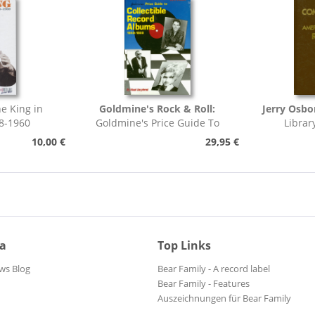
e King in
Goldmine's Rock & Roll:
Jerry Osbo
8-1960
Goldmine's Price Guide To
Librar
Collectable Record...
Pho
10,00 €
29,95 €
ia
Top Links
ws Blog
Bear Family - A record label
Bear Family - Features
Auszeichnungen für Bear Family