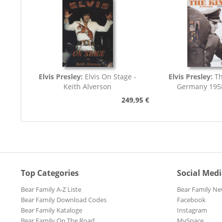
Elvis Presley:
Elvis On Stage -
Elvis Presley:
Th
Keith Alverson
Germany 195
249,95 €
Top Categories
Social Med
Bear Family A-Z Liste
Bear Family Ne
Bear Family Download Codes
Facebook
Bear Family Kataloge
Instagram
Bear Family On The Road
MySpace