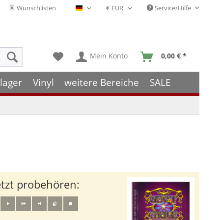
Wunschlisten
Service/Hilfe
Deutsch - DE
Mein Konto
0,00 € *
lager
Vinyl
weitere Bereiche
SALE
etzt probehören: