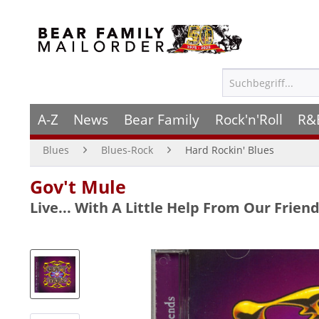
A-Z
News
Bear Family
Rock'n'Roll
R&
Blues
Blues-Rock
Hard Rockin' Blues
Gov't Mule
Live... With A Little Help From Our Friend