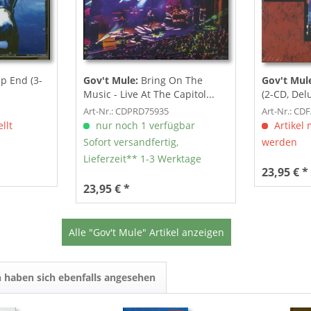
p End (3-
Gov't Mule:
Bring On The
Gov't Mul
Music - Live At The Capitol...
(2-CD, Del
Art-Nr.: CDPRD75935
Art-Nr.: CD
llt
nur noch 1 verfügbar
Artikel 
Sofort versandfertig,
werden
Lieferzeit** 1-3 Werktage
23,95 € *
23,95 € *
Alle "Gov't Mule" Artikel anzeigen
 haben sich ebenfalls angesehen