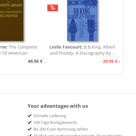
rne:
The Complete
Leslie Fancourt:
B.B.King, Albert
y Of American
and Freddy: A Discography by...
nograph...
49,95 €
29,95 €
49,95 €
Your advantages with us
Schnelle Lieferung
100 Tage Rückgaberecht
Bis 200 € per Rechnung zahlen
Ab 90 € versandkostenfrei (innerh. Deutschlands)