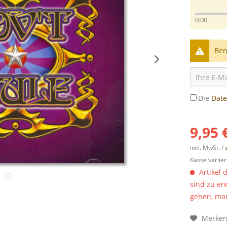
0:00
Ben
Die
Dat
9,95 
inkl. MwSt. /
Kasse variier
Artikel 
sind zu er
gehen, man
Merke