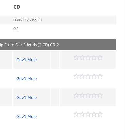
CD
0805772605923
0.2
Help From Our Friends (2-CD)
CD 2
Gov't Mule
Gov't Mule
Gov't Mule
Gov't Mule