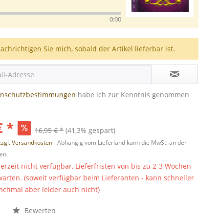
0:00
achrichtigen Sie mich, sobald der Artikel lieferbar ist.
enschutzbestimmungen
habe ich zur Kenntnis genommen
€ *
16,95 € *
(41,3% gespart)
zzgl. Versandkosten
- Abhängig vom Lieferland kann die MwSt. an der
en.
derzeit nicht verfügbar, Lieferfristen von bis zu 2-3 Wochen
warten. (soweit verfügbar beim Lieferanten - kann schneller
chmal aber leider auch nicht)
n
Bewerten