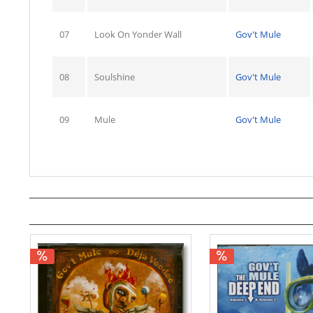
07
Look On Yonder Wall
Gov't Mule
08
Soulshine
Gov't Mule
09
Mule
Gov't Mule