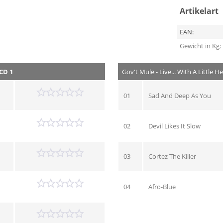
Artikelart
EAN:
Gewicht in Kg:
CD 1
Gov't Mule - Live... With A Little 
01
Sad And Deep As You
02
Devil Likes It Slow
03
Cortez The Killer
04
Afro-Blue