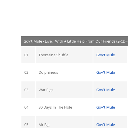
Gov't Mule - Live... With A Little Help From Our Friends (2-CD)
01
Thorazine Shuffle
Gov't Mule
02
Dolphineus
Gov't Mule
03
War Pigs
Gov't Mule
04
30 Days In The Hole
Gov't Mule
05
Mr Big
Gov't Mule