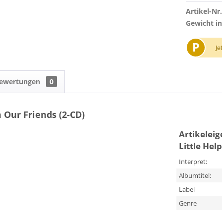
Artikel-Nr.
Gewicht in
P
Je
ewertungen
0
m Our Friends (2-CD)
Artikelei
Little Hel
Interpret:
Albumtitel:
Label
Genre