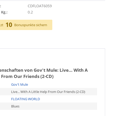
:
CDFLOAT6059
 Kg.:
0.2
10
tzt
Bonuspunkte sichern
genschaften von
Gov't Mule: Live... With A
p From Our Friends (2-CD)
Gov't Mule
Live... With A Little Help From Our Friends (2-CD)
FLOATING WORLD
Blues