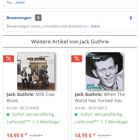
My...
mehr
Bewertungen
0
Bewertungen lesen, schreiben und diskutieren...
mehr
Weitere Artikel von Jack Guthrie
Jack Guthrie:
Milk Cow
Jack Guthrie:
When The
Blues
World Has Turned You
Down
Art-Nr.: BCD16400
Art-Nr.: BCD16412
Sofort versandfertig,
Sofort versandfertig,
Lieferzeit** 1-3 Werktage
Lieferzeit** 1-3 Werktage
14,95 € *
14,95 € *
16,95 € *
16,95 € *