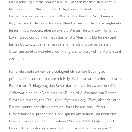
Radiosendung für die Station KWEM. Danach machte sich Hare in
Memphis einen Namen und erledigte erste Aufnahmen als
Begleitmusiker seines Cousins Walter Bradford für Sun, bevor er
Mitglied von Little Junior Parkers Blue Flames wurde. Hare begleitete
Junior im Sun-Studio, ebenso wie Big Walter Horton, Coy 'Hot Shot'
Love, Rosco Gordon, Kenneth Banks, Big Memphis Ma Rainey und
James Cotton, wobei er einen zermalmenden, ultra-verzerrten
Gitarrensound verwendete, der klang, als könne er ohne Mühe Stahl
zerteilen.
Pat erhielt bei Sun nur eine Gelegenheit, seinen Gesang zu
präsentieren, und er machte mit Billy 'Red' Love am Klavier und Israel
Franklin am Schlagzeug das Beste daraus.
I'm Gonna Murder My
Baby
war eine neue Version einer Bluebird-Aufnahme von Doctor
Clayton aus dem Jahr 1941,
Cheating And Lying Blues
, aber der gute
Doktor konnte natürlich nicht von Hares böser, zerklüfteter
Gitarrenattacke profitieren. Hare spielte am selben Tag noch eine
Coverversion von Eddie 'Cleanhead' Vinsons
Bonus Pay
ein, doch
beide Titel mussten aus unerfindlichen Gründen jahrelang im Sun-