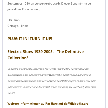
September 1980 an Lungenkrebs starb. Dieser Song nimmt sein
gruseliges Ende vorweg.
- Bill Dahl -
Chicago, Illinois
PLUG IT IN! TURN IT UP!
Electric Blues 1939-2005. - The Definitive
Collection!
Copyright © Bear Family Records® Alle Rechte vorbehalten. Nachdruck, auch
auszugsweise, oder jede andere Art der Wiedergabe, einschließlich Aufnahme in
elektronische Datenbanken und Vervielfältigung auf Datenträgern, in deutscher oder
jeder anderen Sprache nur mit schriftlicher Genehmigung der Bear Family Records®
GmbH.
Weitere Informationen zu
Pat Hare
auf
de.Wikipedia.org