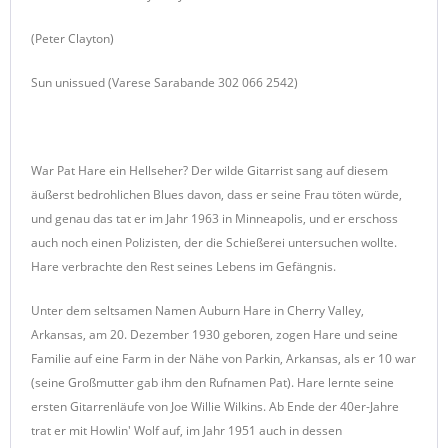
(Peter Clayton)
Sun unissued (Varese Sarabande 302 066 2542)
War Pat Hare ein Hellseher? Der wilde Gitarrist sang auf diesem
äußerst bedrohlichen Blues davon, dass er seine Frau töten würde,
und genau das tat er im Jahr 1963 in Minneapolis, und er erschoss
auch noch einen Polizisten, der die Schießerei untersuchen wollte.
Hare verbrachte den Rest seines Lebens im Gefängnis.
Unter dem seltsamen Namen Auburn Hare in Cherry Valley,
Arkansas, am 20. Dezember 1930 geboren, zogen Hare und seine
Familie auf eine Farm in der Nähe von Parkin, Arkansas, als er 10 war
(seine Großmutter gab ihm den Rufnamen Pat). Hare lernte seine
ersten Gitarrenläufe von Joe Willie Wilkins. Ab Ende der 40er-Jahre
trat er mit Howlin' Wolf auf, im Jahr 1951 auch in dessen