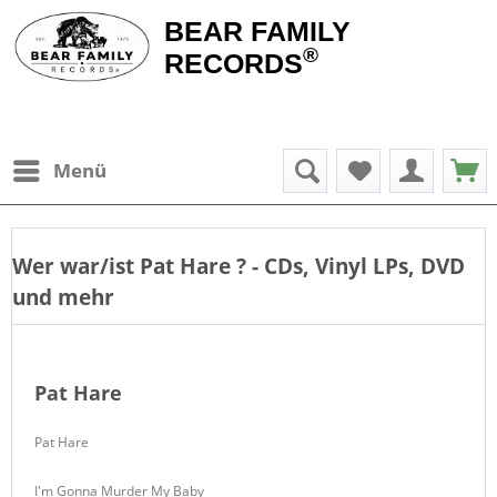
BEAR FAMILY
®
RECORDS
Menü
Wer war/ist
Pat Hare
? - CDs, Vinyl LPs, DVD
und mehr
Pat Hare
Pat Hare
I'm Gonna Murder My Baby