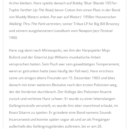
Archiv bleiben. Hare spielte danach auf Bobby 'Blue' Blands 1957er-
Tophit
Farther Up The Road
, bevor Cotton ihm einen Platz in der Band
von Muddy Waters anbot. Pat war auf Waters' 1958er-Houserocker
Walking Thru The Park
vertreten, seiner Tribut-LP für Big Bill Broonzy
und seinem ausgelassenen Livealbum vom Newport Jazz Festival
1960.
Hare zog dann nach Minneapolis, wo ihm der Harpspieler Mojo
Buford und der Gitarrist Jojo Williams musikalische Arbeit
versprochen hatten. Sein Fluch war sein gewalttätiges Temperament,
wenn er getrunken hatte (was häufig der Fall war). Hare erschoss
seine um einiges ältere Freundin am 15. Dezember 1963 und blies
danach mit einer weiteren Bleisalve noch den ersten Polizisten weg,
der die Vordertür durchbrach. Der Kollege des Polizisten feuerte
zurück und verletzte Hare schwer. Er wurde zu einer lebenslangen
Gefängnisstrafe verurteilt, es wurde ihm aber manchmal erlaubt, im
Knast Gitarre zu spielen. Er gründete eine Band namens Sounds
Incarcerated und konnte später sogar ab und an als Freigänger
außerhalb des Gefängnisgeländes auftreten, bis er am 26.