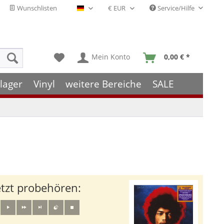
Wunschlisten
Service/Hilfe
Deutsch - DE
Mein Konto
0,00 € *
lager
Vinyl
weitere Bereiche
SALE
etzt probehören: