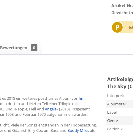
Artikel-Nr.
Gewicht in
P
Je
Bewertungen
0
Artikelei
The Sky (
Interpret:
gibt es 2018 ein weiteres posthumes Album von
Jimi
n dritten und letzten Teil einer Trilogie mit
Albumtitel:
10) und »People, Hell And
Angels
« (2013). Insgesamt
Label
Januar 1968 und Februar 1970 aufgenommen wurden.
Genre
icht. Viele der Songs entstanden in der Triobesetzung,
Edition 2
r und Gitarrist, Billy Cox am Bass und
Buddy Miles
als