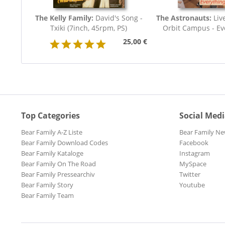
The Kelly Family:
David's Song -
The Astronauts:
Liv
Txiki (7inch, 45rpm, PS)
Orbit Campus - Eve
25,00 €
Top Categories
Social Med
Bear Family A-Z Liste
Bear Family Ne
Bear Family Download Codes
Facebook
Bear Family Kataloge
Instagram
Bear Family On The Road
MySpace
Bear Family Pressearchiv
Twitter
Bear Family Story
Youtube
Bear Family Team