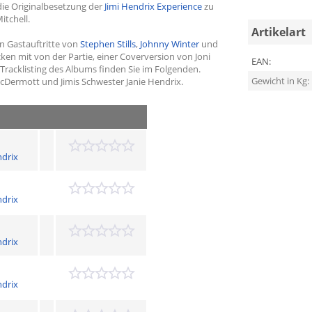
die Originalbesetzung der
Jimi Hendrix Experience
zu
itchell.
Artikelart
n Gastauftritte von
Stephen Stills
,
Johnny Winter
und
cken mit von der Partie, einer Coverversion von Joni
EAN:
racklisting des Albums finden Sie im Folgenden.
Gewicht in Kg:
cDermott und Jimis Schwester Janie Hendrix.
drix
drix
drix
drix