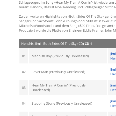
Schlagzeuger. Im Song »Hear My Train A Comin’« ist wiederum 
hören: Hendrix, Bassist Noel Redding und Schlagzeuger Mitch M
Zu den weiteren Highlights von »Both Sides Of The Sky« gehöre
Sänger und Saxofonist Lonnie Youngblood. Stills ist in zwei Stü
Mitchells »Woodstock« und dem Song »$20 Fine«. Das gesamte T
Produziert wurde die Platte von Engineer Eddie Kramer, John M
Hendrix, Jimi - Both Sides Of The Sky (CD)
CD 1
Jimi
01
Mannish Boy (Previously Unreleased)
Hen
Jimi
02
Lover Man (Previously Unreleased)
Hen
Hear My Train A Comin' (Previously
Jimi
03
Unreleased)
Hen
Jimi
04
Stepping Stone (Previously Unreleased)
Hen