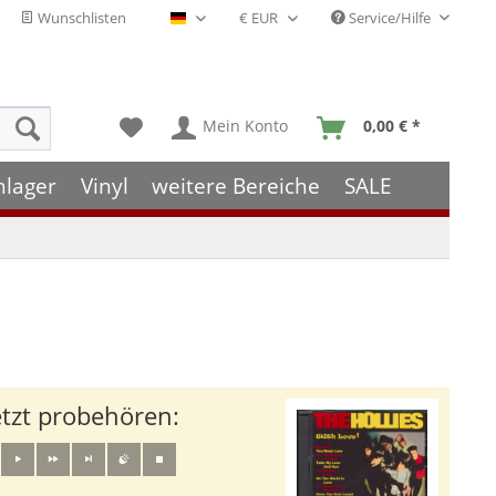
Wunschlisten
Service/Hilfe
Deutsch - DE
Mein Konto
0,00 € *
hlager
Vinyl
weitere Bereiche
SALE
etzt probehören: