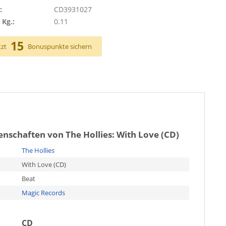
:
CD3931027
 Kg.:
0.11
15
tzt
Bonuspunkte sichern
genschaften von
The Hollies: With Love (CD)
The Hollies
With Love (CD)
Beat
Magic Records
CD