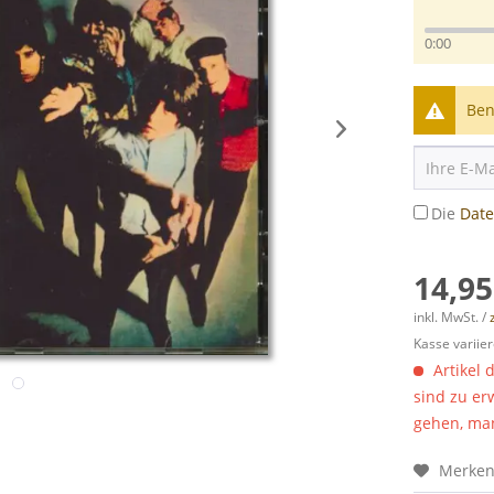
0:00
Ben
Die
Dat
14,95
inkl. MwSt. /
Kasse variier
Artikel 
sind zu er
gehen, man
Merke