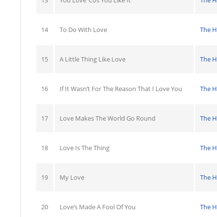
13
You Love ’Cos You Like It
The H
14
To Do With Love
The H
15
A Little Thing Like Love
The H
16
If It Wasn’t For The Reason That I Love You
The H
17
Love Makes The World Go Round
The H
18
Love Is The Thing
The H
19
My Love
The H
20
Love’s Made A Fool Of You
The H