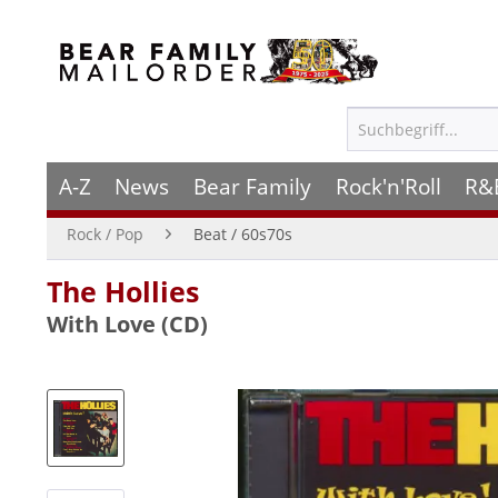
A-Z
News
Bear Family
Rock'n'Roll
R&
Rock / Pop
Beat / 60s70s
The Hollies
With Love (CD)