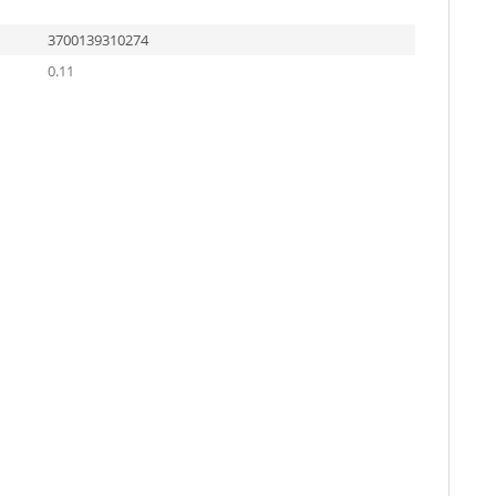
3700139310274
0.11