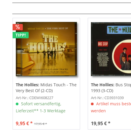
TIPP!
The Hollies:
Midas Touch - The
The Hollies:
Bus Sto
Very Best Of (2-CD)
1993 (3-CD)
Art-Nr.: CDEMI608227
Art-Nr.: CD3931039
Sofort versandfertig,
Artikel muss beste
Lieferzeit** 1-3 Werktage
werden
9,95 € *
19,95 € *
17,95 € *