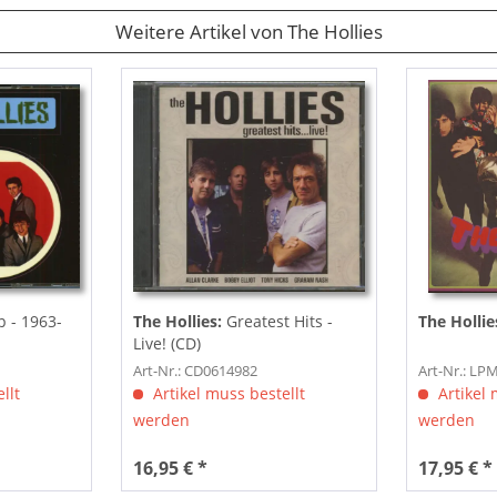
Weitere Artikel von The Hollies
p - 1963-
The Hollies:
Greatest Hits -
The Hollie
Live! (CD)
Art-Nr.: CD0614982
Art-Nr.: L
llt
Artikel muss bestellt
Artikel 
werden
werden
16,95 € *
17,95 € *