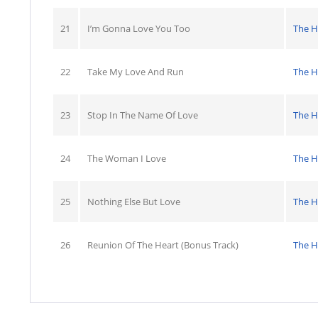
21
I’m Gonna Love You Too
The H
22
Take My Love And Run
The H
23
Stop In The Name Of Love
The H
24
The Woman I Love
The H
25
Nothing Else But Love
The H
26
Reunion Of The Heart (Bonus Track)
The H