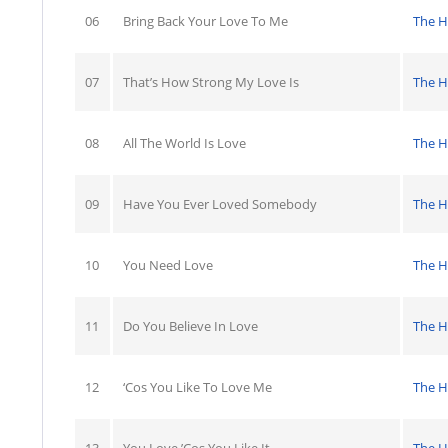
06
Bring Back Your Love To Me
The H
07
That’s How Strong My Love Is
The H
08
All The World Is Love
The H
09
Have You Ever Loved Somebody
The H
10
You Need Love
The H
11
Do You Believe In Love
The H
12
‘Cos You Like To Love Me
The H