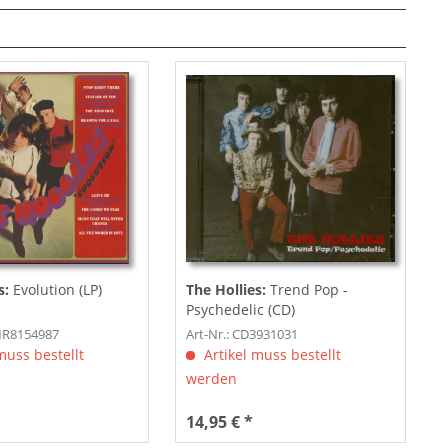
s:
Evolution (LP)
The Hollies:
Trend Pop -
Psychedelic (CD)
PMR8154987
Art-Nr.: CD3931031
muss bestellt
Artikel muss bestellt
werden
14,95 € *