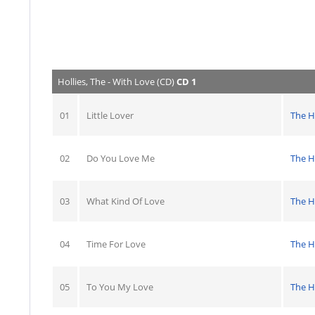
Hollies, The - With Love (CD)
CD 1
01
Little Lover
The H
02
Do You Love Me
The H
03
What Kind Of Love
The H
04
Time For Love
The H
05
To You My Love
The H