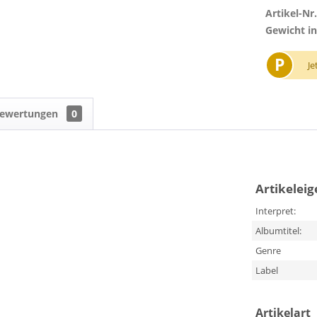
Artikel-Nr.
Gewicht in
P
Je
ewertungen
0
Artikelei
Interpret:
Albumtitel:
Genre
Label
Artikelart