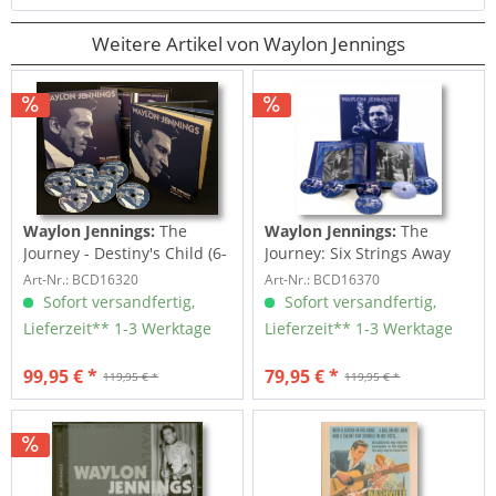
Weitere Artikel von Waylon Jennings
Waylon Jennings:
The
Waylon Jennings:
The
Journey - Destiny's Child (6-
Journey: Six Strings Away
CD Deluxe Box...
(6-CD Deluxe Box...
Art-Nr.: BCD16320
Art-Nr.: BCD16370
Sofort versandfertig,
Sofort versandfertig,
Lieferzeit** 1-3 Werktage
Lieferzeit** 1-3 Werktage
99,95 € *
79,95 € *
119,95 € *
119,95 € *