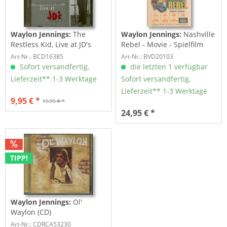
Waylon Jennings:
The
Waylon Jennings:
Nashville
Restless Kid, Live at JD's
Rebel - Movie - Spielfilm
(CD)
(DVD)
Art-Nr.: BCD16385
Art-Nr.: BVD20103
Sofort versandfertig,
die letzten 1 verfügbar
Lieferzeit** 1-3 Werktage
Sofort versandfertig,
Lieferzeit** 1-3 Werktage
9,95 € *
15,95 € *
24,95 € *
TIPP!
Waylon Jennings:
Ol'
Waylon (CD)
Art-Nr.: CDRCA53230