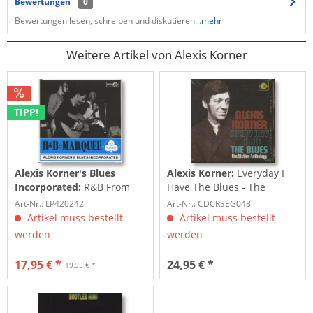
Bewertungen
0
Bewertungen lesen, schreiben und diskutieren...
mehr
Weitere Artikel von Alexis Korner
TIPP!
Alexis Korner's Blues
Alexis Korner:
Everyday I
Incorporated:
R&B From
Have The Blues - The
The Marquee (LP)
Sixties...
Art-Nr.: LP420242
Art-Nr.: CDCRSEG048
Artikel muss bestellt
Artikel muss bestellt
werden
werden
17,95 € *
24,95 € *
19,95 € *