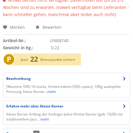
Artikel derzeit nicht verfügbar, Lieferfristen von bis zu 2-3
Wochen sind zu erwarten. (soweit verfügbar beim Lieferanten -
kann schneller gehen, manchmal aber leider auch nicht)
Merken
Bewerten
Artikel-Nr.:
LP408740
Gewicht in Kg.:
0.22
P
22
Jetzt
Bonuspunkte sichern
Beschreibung
(Waxtime 500) 16 tracks, limited edition (500 copies), 180g audiophile
Pressung Alexis Korner...
mehr
Erfahre mehr über Alexis Korner
Alexis Korner Anfang der fünfziger Jahre flirtete Korner (geb. 1928) mit
traditionellem Jazz...
mehr