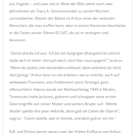
Los Angeles – und zwar seit er Mitte der 80er-Jahre nach zwei
Jahrzehnten als Top-L.A.-Sessionmusiker zu seinen Wurzeln
zurrückkehrte. Abseits der Bühne ist Arthur einer der nettesten
Menschen, die man treffen kann, aber in seinen Konzerten bearbeitet
er die Saiten seiner Gibson ES-347, als sei er verärgert und
besessen.
"Damit drücke ich aus: 'Ich bin ein hungriger Bluesgitarrist und ich
habe dich im Visier. Versuch doch, mich hier rauszujagen!'",
lacht er.
"Wenn du spielst und niemanden umhaust, dann arbeitest du nicht
hart genug."
Arthur kann so viel arbeiten, wie er möchte, auch auf
weltweiten Tourneen, also funktioniert seine Strategie ganz
offensichtlich. Adams wurde am Weihnachtstag 1940 in Medon,
Tennessee (nahe Jackson), geboren und schnappte seine ersten
Gitarrengriffe von seiner Mutter und seinem Bruder auf.
"Meine
Mutter spielte ihre paar Akkorde, dann gab sie Calvin die Gitarre",
sagt er.
"Calvin spielte, was er konnte, und dann gab er sie mir."
B.B. und Elmore James waren zwei der frühen Einflüsse von Arthur,