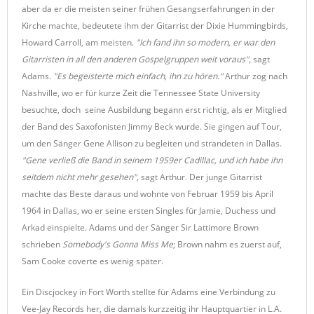
aber da er die meisten seiner frühen Gesangserfahrungen in der
Kirche machte, bedeutete ihm der Gitarrist der Dixie Hummingbirds,
Howard Carroll, am meisten.
"Ich fand ihn so modern, er war den
Gitarristen in all den anderen Gospelgruppen weit voraus",
sagt
Adams.
"Es begeisterte mich einfach, ihn zu hören."
Arthur zog nach
Nashville, wo er für kurze Zeit die Tennessee State University
besuchte, doch seine Ausbildung begann erst richtig, als er Mitglied
der Band des Saxofonisten Jimmy Beck wurde. Sie gingen auf Tour,
um den Sänger Gene Allison zu begleiten und strandeten in Dallas.
"Gene verließ die Band in seinem 1959er Cadillac, und ich habe ihn
seitdem nicht mehr gesehen",
sagt Arthur. Der junge Gitarrist
machte das Beste daraus und wohnte von Februar 1959 bis April
1964 in Dallas, wo er seine ersten Singles für Jamie, Duchess und
Arkad einspielte. Adams und der Sänger Sir Lattimore Brown
schrieben
Somebody's Gonna Miss Me
; Brown nahm es zuerst auf,
Sam Cooke coverte es wenig später.
Ein Discjockey in Fort Worth stellte für Adams eine Verbindung zu
Vee-Jay Records her, die damals kurzzeitig ihr Hauptquartier in L.A.