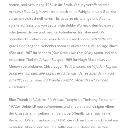
hatten, und Arthur zog 1964 in die Stadt. Vee-Jay veröffentlichte
Arthurs
I Feel Alright
zwar nicht, doch seine Fähigkeiten als Gitarrist
sprachen sich schnell herum. Es dauerte nicht lange und Adams
spielte auf Sessions von Leuten wie Bobby Womack, den Jackson 5
oder James Brown und machte Aufnahmen für Film- und TV-
Soundtracks – obwohl er keine Noten lesen konnte.
"Ich hatte ein
gutes Ohr",
sagt er. Nebenbei nahm er auch sehr gute, soulige Blues-
45er auf: 1967 für Modern (
She Drives Me Out Of My Mind
) und den
exquisiten Titel
It's Private Tonight
1969 für Hugh Masekelas von
Motown vertriebenes Chisa-Logo.
"Es fällt einem nicht jeden Tag ein
Song ein, von dem alle sagen, er hätte was, der es aber dann nicht
schafft",
sagt er über
It's Private Tonight
.
"Aber das ist Teil des
Geschäfts."
Blue Thumb ließ Adams
It's Private Tonight
als Titelsong für seiner
1972er-Debüt-LP neu aufnehmen, und er spielte auf einigen Alben
der Crusaders. Im selben Jahrzehnt veröffentlichte er auch eine
Reihe von LPs auf Fantasy und A&M, die sich an Funk- und Disco-Fans
richteten. Aber in der zweiten Hälfte der 80er-Jahre war Arthur