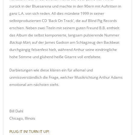
zurück in der Bluesarena und machte in den 90ern mit Auftritten in
ganz L.A. von sich reden. All dies mündete 1999 in seiner
selbstproduzierten CD 'Back On Track', die auf Blind Pig Records
erschien. Neben zwei Titeln mit seinem guten Freund B.B. enthielt
das Album die selbst komponierte, langsam pulsierende Nummer
Backup Man
, auf der James Gadson am Schlagzeug den Backbeat
durchgängig felsenfest hielt, während Arthur seine eindringliche
hohe Stimme und glühend heiße Gitarre voll entfaltete.
Darbietungen wie diese klären ein für allemal und
unmissverständlich die Frage, welcher Musikrichtung Arthur Adams
emotional am nächsten steht.
Bill Dahl
Chicago, Illinois
PLUG IT IN! TURN IT UP!