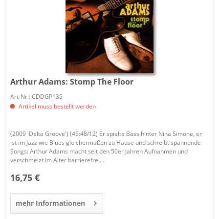
Arthur Adams:
Stomp The Floor
Art-Nr.: CDDGP135
Artikel muss bestellt werden
(2009 'Delta Groove') (46:48/12) Er spielte Bass hinter Nina Simone, er
ist im Jazz wie Blues gleichermaßen zu Hause und schreibt spannende
Songs: Arthur Adams macht seit den 50er Jahren Aufnahmen und
verschmelzt im Alter barrierefrei...
16,75 €
mehr Informationen