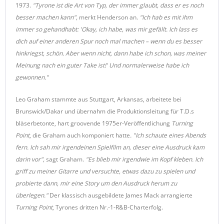
1973.
"Tyrone ist die Art von Typ, der immer glaubt, dass er es noch
besser machen kann",
merkt Henderson an.
"Ich hab es mit ihm
immer so gehandhabt: 'Okay, ich habe, was mir gefällt. Ich lass es
dich auf einer anderen Spur noch mal machen – wenn du es besser
hinkriegst, schön. Aber wenn nicht, dann habe ich schon, was meiner
Meinung nach ein guter Take ist!' Und normalerweise habe ich
gewonnen."
Leo Graham stammte aus Stuttgart, Arkansas, arbeitete bei
Brunswick/Dakar und übernahm die Produktionsleitung für T.D.s
bläserbetonte, hart groovende 1975er-Veröffentlichung
Turning
Point
, die Graham auch komponiert hatte
. "Ich schaute eines Abends
fern. Ich sah mir irgendeinen Spielfilm an, dieser eine Ausdruck kam
darin vor",
sagt Graham.
"Es blieb mir irgendwie im Kopf kleben. Ich
griff zu meiner Gitarre und versuchte, etwas dazu zu spielen und
probierte dann, mir eine Story um den Ausdruck herum zu
überlegen."
Der klassisch ausgebildete James Mack arrangierte
Turning Point
, Tyrones dritten Nr.-1-R&B-Charterfolg.