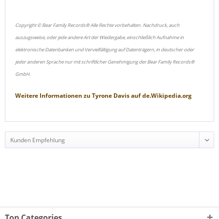
Copyright © Bear Family Records® Alle Rechte vorbehalten. Nachdruck, auch
auszugsweise, oder jede andere Art der Wiedergabe, einschließlich Aufnahme in
elektronische Datenbanken und Vervielfältigung auf Datenträgern, in deutscher oder
jeder anderen Sprache nur mit schriftlicher Genehmigung der Bear Family Records®
GmbH.
Weitere Informationen zu
Tyrone Davis
auf
de.Wikipedia.org
Top Categories