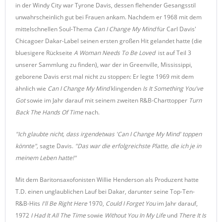
in der Windy City war Tyrone Davis, dessen flehender Gesangsstil
unwahrscheinlich gut bei Frauen ankam. Nachdem er 1968 mit dem
mittelschnellen Soul-Thema
Can I Change My Mind
für Carl Davis'
Chicagoer Dakar-Label seinen ersten großen Hit gelandet hatte (die
bluesigere Rückseite
A Woman Needs To Be Loved
ist auf Teil 3
unserer Sammlung zu finden), war der in Greenville, Mississippi,
geborene Davis erst mal nicht zu stoppen: Er legte 1969 mit dem
ähnlich wie
Can I Change My Mind
klingenden
Is It Something You've
Got
sowie im Jahr darauf mit seinem zweiten R&B-Charttopper
Turn
Back The Hands Of Time
nach.
"Ich glaubte nicht, dass irgendetwas 'Can I Change My Mind' toppen
könnte",
sagte Davis.
"Das war die erfolgreichste Platte, die ich je in
meinem Leben hatte!"
Mit dem Baritonsaxofonisten Willie Henderson als Produzent hatte
T.D. einen unglaublichen Lauf bei Dakar, darunter seine Top-Ten-
R&B-Hits
I'll Be Right Here
1970,
Could I Forget You
im Jahr darauf,
1972
I Had It All The Time
sowie
Without You In My Life
und
There It Is