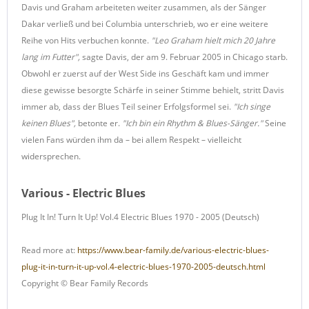
Davis und Graham arbeiteten weiter zusammen, als der Sänger
Dakar verließ und bei Columbia unterschrieb, wo er eine weitere
Reihe von Hits verbuchen konnte.
"Leo Graham hielt mich 20 Jahre
lang im Futter",
sagte Davis, der am 9. Februar 2005 in Chicago starb.
Obwohl er zuerst auf der West Side ins Geschäft kam und immer
diese gewisse besorgte Schärfe in seiner Stimme behielt, stritt Davis
immer ab, dass der Blues Teil seiner Erfolgsformel sei.
"Ich singe
keinen Blues",
betonte er.
"Ich bin ein Rhythm & Blues-Sänger."
Seine
vielen Fans würden ihm da – bei allem Respekt – vielleicht
widersprechen.
Various - Electric Blues
Plug It In! Turn It Up! Vol.4 Electric Blues 1970 - 2005 (Deutsch)
Read more at:
https://www.bear-family.de/various-electric-blues-
plug-it-in-turn-it-up-vol.4-electric-blues-1970-2005-deutsch.html
Copyright © Bear Family Records