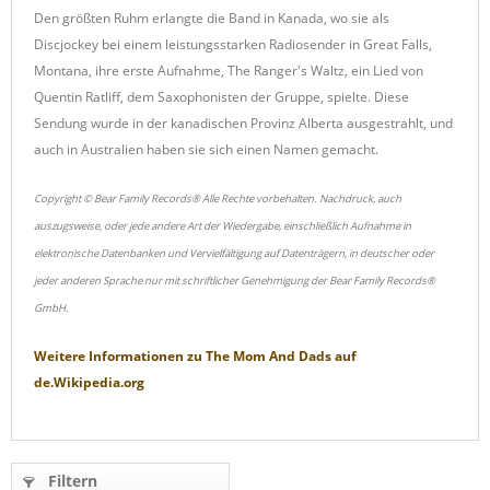
Den größten Ruhm erlangte die Band in Kanada, wo sie als
Discjockey bei einem leistungsstarken Radiosender in Great Falls,
Montana, ihre erste Aufnahme, The Ranger's Waltz, ein Lied von
Quentin Ratliff, dem Saxophonisten der Gruppe, spielte. Diese
Sendung wurde in der kanadischen Provinz Alberta ausgestrahlt, und
auch in Australien haben sie sich einen Namen gemacht.
Copyright © Bear Family Records® Alle Rechte vorbehalten. Nachdruck, auch
auszugsweise, oder jede andere Art der Wiedergabe, einschließlich Aufnahme in
elektronische Datenbanken und Vervielfältigung auf Datenträgern, in deutscher oder
jeder anderen Sprache nur mit schriftlicher Genehmigung der Bear Family Records®
GmbH.
Weitere Informationen zu
The Mom And Dads
auf
de.Wikipedia.org
Filtern