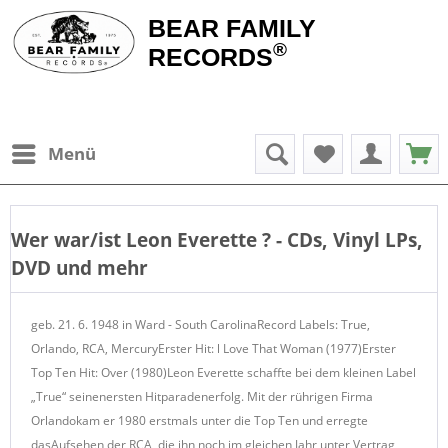
BEAR FAMILY
®
RECORDS
Menü
Wer war/ist
Leon Everette
? - CDs, Vinyl LPs,
DVD und mehr
geb. 21. 6. 1948 in Ward - South CarolinaRecord Labels: True,
Orlando, RCA, MercuryErster Hit: l Love That Woman (1977)Erster
Top Ten Hit: Over (1980)Leon Everette schaffte bei dem kleinen Label
„True“ seinenersten Hitparadenerfolg. Mit der rührigen Firma
Orlandokam er 1980 erstmals unter die Top Ten und erregte
dasAufsehen der RCA, die ihn noch im gleichen Jahr unter Vertrag