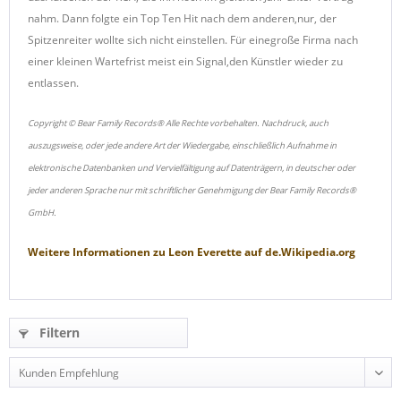
nahm. Dann folgte ein Top Ten Hit nach dem anderen,nur, der
Spitzenreiter wollte sich nicht einstellen. Für einegroße Firma nach
einer kleinen Wartefrist meist ein Signal,den Künstler wieder zu
entlassen.
Copyright © Bear Family Records® Alle Rechte vorbehalten. Nachdruck, auch
auszugsweise, oder jede andere Art der Wiedergabe, einschließlich Aufnahme in
elektronische Datenbanken und Vervielfältigung auf Datenträgern, in deutscher oder
jeder anderen Sprache nur mit schriftlicher Genehmigung der Bear Family Records®
GmbH.
Weitere Informationen zu
Leon Everette
auf
de.Wikipedia.org
Filtern