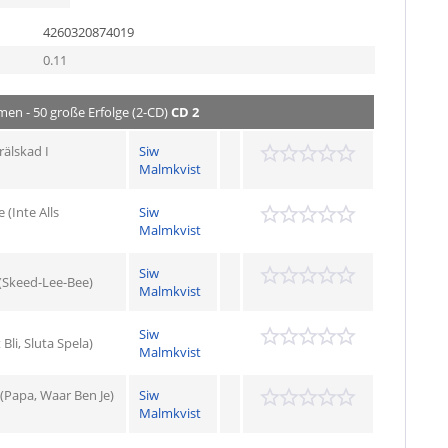
4260320874019
0.11
men - 50 große Erfolge (2-CD)
CD 2
rälskad I
Siw
Malmkvist
 (Inte Alls
Siw
Malmkvist
Siw
 (Skeed-Lee-Bee)
Malmkvist
Siw
li, Sluta Spela)
Malmkvist
Papa, Waar Ben Je)
Siw
Malmkvist