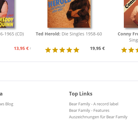
6-1965 (CD)
Ted Herold:
Die Singles 1958-60
Conny Fr
Sing
13,95 €
19,95 €
15,95 €
ia
Top Links
ws Blog
Bear Family - A record label
Bear Family - Features
Auszeichnungen für Bear Family