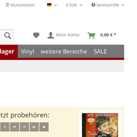
Wunschlisten
Service/Hilfe
Deutsch - DE
Mein Konto
0,00 € *
lager
Vinyl
weitere Bereiche
SALE
etzt probehören: