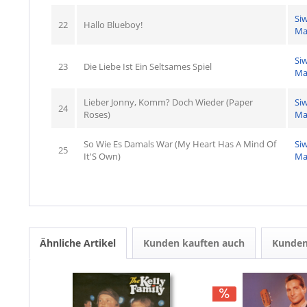
Si
22
Hallo Blueboy!
Ma
Si
23
Die Liebe Ist Ein Seltsames Spiel
Ma
Lieber Jonny, Komm? Doch Wieder (Paper
Si
24
Roses)
Ma
So Wie Es Damals War (My Heart Has A Mind Of
Si
25
It'S Own)
Ma
Ähnliche Artikel
Kunden kauften auch
Kunden