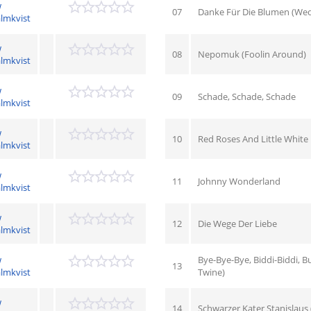
w
07
Danke Für Die Blumen (Wed
lmkvist
w
08
Nepomuk (Foolin Around)
lmkvist
w
09
Schade, Schade, Schade
lmkvist
w
10
Red Roses And Little White 
lmkvist
w
11
Johnny Wonderland
lmkvist
w
12
Die Wege Der Liebe
lmkvist
w
Bye-Bye-Bye, Biddi-Biddi, 
13
lmkvist
Twine)
w
14
Schwarzer Kater Stanislaus 