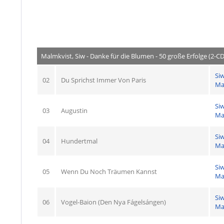
Malmkvist, Siw - Danke für die Blumen - 50 große Erfolge (2-C
Si
02
Du Sprichst Immer Von Paris
Ma
Si
03
Augustin
Ma
Si
04
Hundertmal
Ma
Si
05
Wenn Du Noch Träumen Kannst
Ma
Si
06
Vogel-Baion (Den Nya Fágelsángen)
Ma