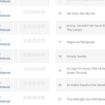
lmkvist
w
15
Der Eine, Der Bist Du
lmkvist
w
Jimmy, Verzeih? Mir Noch E
16
lmkvist
The Letter)
w
17
Regen Auf Benguela
lmkvist
w
18
Goody Goody
lmkvist
w
Se Upp För Amor (The Littl
19
lmkvist
Green Thumb)
w
20
Se Habla Español (No Speak
lmkvist
w
21
The Midnight Sun Will Neve
lmkvist