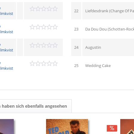
w
22
Liefdesdrank (Change Of Pa
lmkvist
w
23
Da Dou Dou (Schotten-Roc
lmkvist
w
24
Augustin
lmkvist
w
25
Wedding Cake
lmkvist
 haben sich ebenfalls angesehen