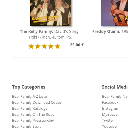
The Kelly Family:
David's Song -
Freddy Quinn:
195
Txiki (7inch, 45rpm, PS)
25,00 €
Top Categories
Social Med
Bear Family A-Z Liste
Bear Family Ne
Bear Family Download Codes
Facebook
Bear Family Kataloge
Instagram
Bear Family On The Road
MySpace
Bear Family Pressearchiv
Twitter
Bear Family Story
Youtube