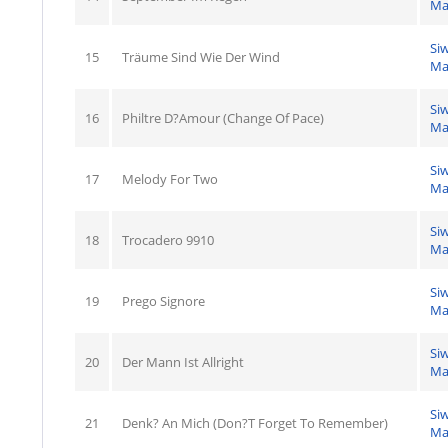
Ma
Si
15
Träume Sind Wie Der Wind
Ma
Si
16
Philtre D?Amour (Change Of Pace)
Ma
Si
17
Melody For Two
Ma
Si
18
Trocadero 9910
Ma
Si
19
Prego Signore
Ma
Si
20
Der Mann Ist Allright
Ma
Si
21
Denk? An Mich (Don?T Forget To Remember)
Ma