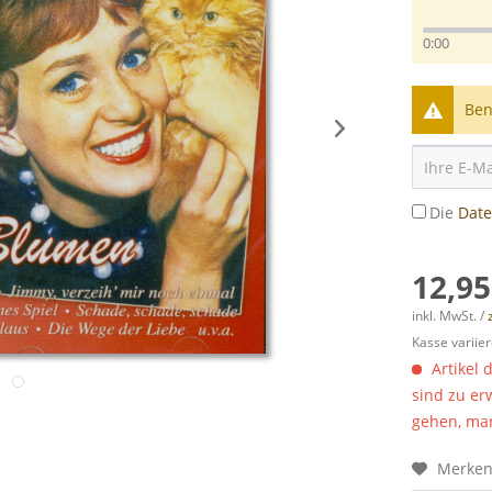
0:00
Ben
Die
Dat
12,95
inkl. MwSt. /
Kasse variier
Artikel 
sind zu er
gehen, man
Merke