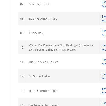
Si
07
Schotten-Rock
Ma
Si
08
Buon Giorno Amore
Ma
Si
09
Lucky Boy
Ma
Wenn Die Rosen Blüh'N In Portugal (There?S A
Si
10
Little Song-A-Singing In My Heart)
Ma
Si
11
Ich Tue Alles Für Dich
Ma
Si
12
So Soviel Liebe
Ma
Si
13
Buon Giorno Amore
Ma
Si
14
September Im Regen