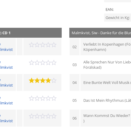
EAN:
Gewicht in Kg:
D)
CD 1
Malmkvist, Siw - Danke für die Blu
w
Verliebt In Kopenhagen (Fö
02
lmkvist
Köpenhamn)
w
Alle Sprechen Nur Von Liebe
03
lmkvist
Förälskad)
w
04
Eine Bunte Welt Voll Musik
lmkvist
w
05
Das Ist Mein Rhythmus (Lát B
lmkvist
w
Wann Kommst Du Wieder? (
06
lmkvist
)