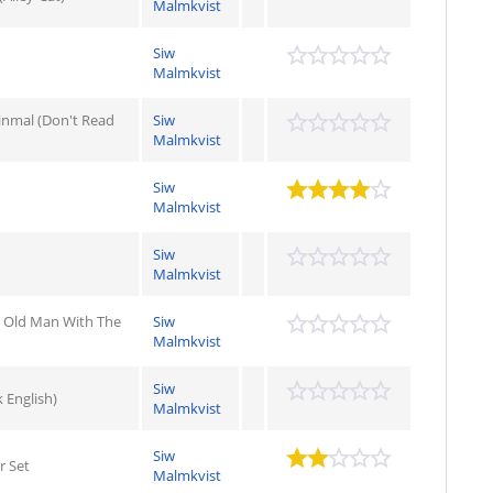
Malmkvist
Siw
Malmkvist
inmal (Don't Read
Siw
Malmkvist
Siw
Malmkvist
Siw
Malmkvist
e Old Man With The
Siw
Malmkvist
Siw
 English)
Malmkvist
Siw
r Set
Malmkvist