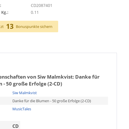
:
CD2087401
 Kg.:
0.11
13
tzt
Bonuspunkte sichern
genschaften von
Siw Malmkvist: Danke für
 - 50 große Erfolge (2-CD)
Siw Malmkvist
Danke für die Blumen - 50 große Erfolge (2-CD)
MusicTales
CD