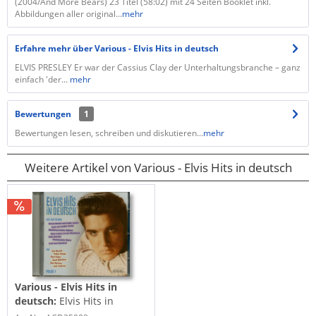
(2004/And More Bears) 23 Titel (58:02) mit 24 Seiten Booklet inkl.
Abbildungen aller original...
mehr
Erfahre mehr über Various - Elvis Hits in deutsch
ELVIS PRESLEY Er war der Cassius Clay der Unterhaltungsbranche – ganz
einfach 'der...
mehr
Bewertungen
1
Bewertungen lesen, schreiben und diskutieren...
mehr
Weitere Artikel von Various - Elvis Hits in deutsch
Various - Elvis Hits in
deutsch:
Elvis Hits in
Deutsch Folge 1 (CD)