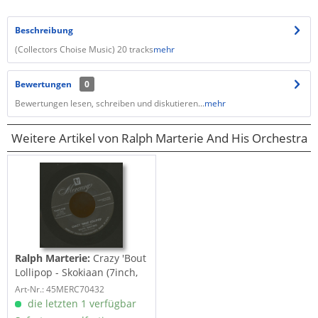
Beschreibung
(Collectors Choise Music) 20 tracks
mehr
Bewertungen
0
Bewertungen lesen, schreiben und diskutieren...
mehr
Weitere Artikel von Ralph Marterie And His Orchestra
Ralph Marterie:
Crazy 'Bout
Lollipop - Skokiaan (7inch,
45rpm)
Art-Nr.: 45MERC70432
die letzten 1 verfügbar