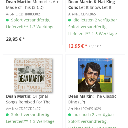
Dean Martin:
Memories Are
Dean Martin & Nat King
Made of This (3-CD)
Cole:
Let It Snow, Let It
Snow, Let It Snow...
Art-Nr.: CDHR883302
Art-Nr.: CDNL965
Sofort versandfertig,
die letzten 2 verfügbar
Lieferzeit** 1-3 Werktage
Sofort versandfertig,
Lieferzeit** 1-3 Werktage
29,95 € *
12,95 € *
29,95 € *
Dean Martin:
Original
Dean Martin:
The Classic
Songs Remixed For The
Dino (LP)
Next Century (CD)
Art-Nr.: CDSCCD2427
Art-Nr.: LPCAPS1029
Sofort versandfertig,
nur noch 2 verfügbar
Lieferzeit** 1-3 Werktage
Sofort versandfertig,