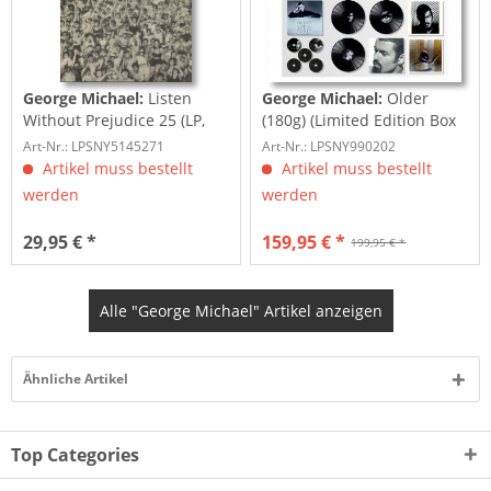
George Michael:
Listen
George Michael:
Older
Without Prejudice 25 (LP,
(180g) (Limited Edition Box
180g Vinyl)
Set) (3-LP,...
Art-Nr.: LPSNY5145271
Art-Nr.: LPSNY990202
Artikel muss bestellt
Artikel muss bestellt
werden
werden
29,95 € *
159,95 € *
199,95 € *
Alle "George Michael" Artikel anzeigen
Ähnliche Artikel
Top Categories