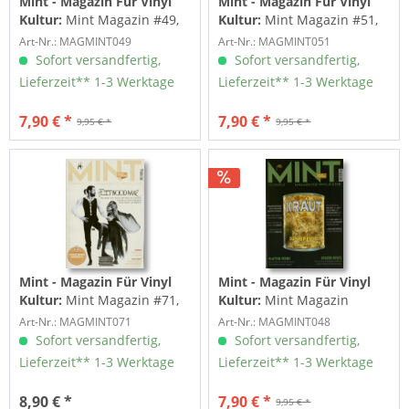
Mint - Magazin Für Vinyl
Mint - Magazin Für Vinyl
Kultur:
Mint Magazin #49,
Kultur:
Mint Magazin #51,
01/22
04/22
Art-Nr.: MAGMINT049
Art-Nr.: MAGMINT051
Sofort versandfertig,
Sofort versandfertig,
Lieferzeit** 1-3 Werktage
Lieferzeit** 1-3 Werktage
7,90 € *
7,90 € *
9,95 € *
9,95 € *
Mint - Magazin Für Vinyl
Mint - Magazin Für Vinyl
Kultur:
Mint Magazin #71,
Kultur:
Mint Magazin
10/24
#48,11/21
Art-Nr.: MAGMINT071
Art-Nr.: MAGMINT048
Sofort versandfertig,
Sofort versandfertig,
Lieferzeit** 1-3 Werktage
Lieferzeit** 1-3 Werktage
8,90 € *
7,90 € *
9,95 € *