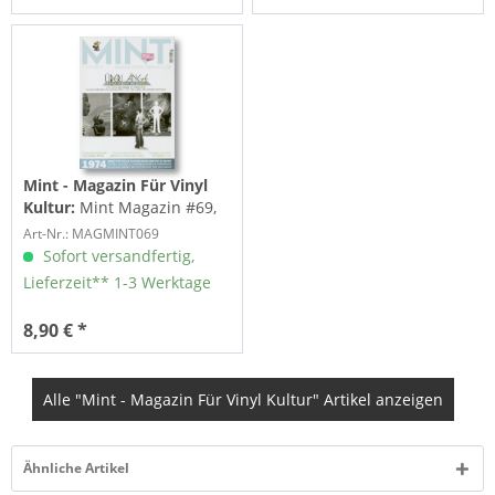
Mint - Magazin Für Vinyl
Kultur:
Mint Magazin #69,
07/24
Art-Nr.: MAGMINT069
Sofort versandfertig,
Lieferzeit** 1-3 Werktage
8,90 € *
Alle "Mint - Magazin Für Vinyl Kultur" Artikel anzeigen
Ähnliche Artikel