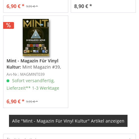
6,90 € *
8,90 € *
9,95 € *
Mint - Magazin Für Vinyl
Kultur:
Mint Magazin #39,
10/20
Art-Nr.: MAGMINT039
Sofort versandfertig,
Lieferzeit** 1-3 Werktage
6,90 € *
9,95 € *
Alle "Mint - Magazin Für Vinyl Kultur" Artikel anzeigen