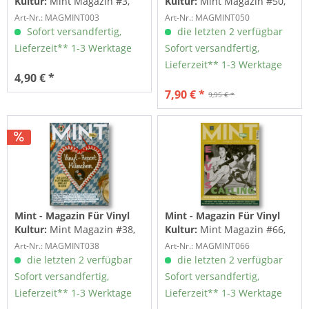
Kultur:
Mint Magazin #3,
Kultur:
Mint Magazin #50,
April 2016
02/22
Art-Nr.: MAGMINT003
Art-Nr.: MAGMINT050
Sofort versandfertig,
die letzten 2 verfügbar
Lieferzeit** 1-3 Werktage
Sofort versandfertig,
Lieferzeit** 1-3 Werktage
4,90 € *
7,90 € *
9,95 € *
Mint - Magazin Für Vinyl
Mint - Magazin Für Vinyl
Kultur:
Mint Magazin #38,
Kultur:
Mint Magazin #66,
08/20
02/24
Art-Nr.: MAGMINT038
Art-Nr.: MAGMINT066
die letzten 2 verfügbar
die letzten 2 verfügbar
Sofort versandfertig,
Sofort versandfertig,
Lieferzeit** 1-3 Werktage
Lieferzeit** 1-3 Werktage