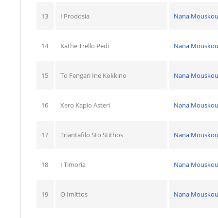
13
I Prodosia
Nana Mouskou
14
Kathe Trello Pedi
Nana Mouskou
15
To Fengari Ine Kokkino
Nana Mouskou
16
Xero Kapio Asteri
Nana Mouskou
17
Triantafilo Sto Stithos
Nana Mouskou
18
I Timoria
Nana Mouskou
19
O Imittos
Nana Mouskou