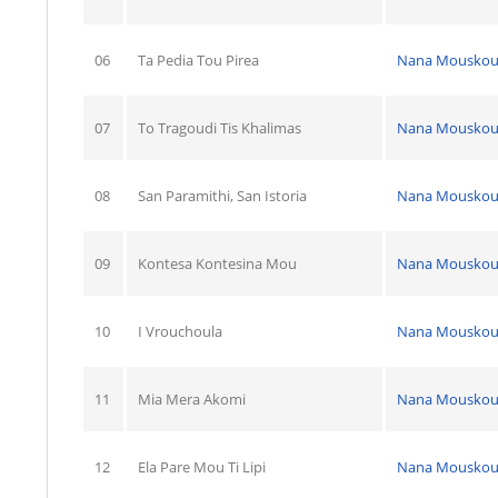
06
Ta Pedia Tou Pirea
Nana Mouskou
07
To Tragoudi Tis Khalimas
Nana Mouskou
08
San Paramithi, San Istoria
Nana Mouskou
09
Kontesa Kontesina Mou
Nana Mouskou
10
I Vrouchoula
Nana Mouskou
11
Mia Mera Akomi
Nana Mouskou
12
Ela Pare Mou Ti Lipi
Nana Mouskou