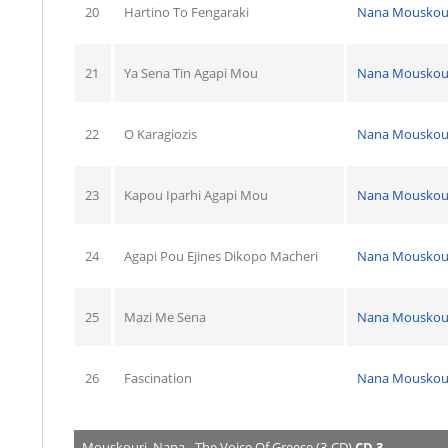
20
Hartino To Fengaraki
Nana Mouskou
21
Ya Sena Tin Agapi Mou
Nana Mouskou
22
O Karagiozis
Nana Mouskou
23
Kapou Iparhi Agapi Mou
Nana Mouskou
24
Agapi Pou Ejines Dikopo Macheri
Nana Mouskou
25
Mazi Me Sena
Nana Mouskou
26
Fascination
Nana Mouskou
Mouskouri, Nana - The Voice Of Greece (3-CD)
CD 3