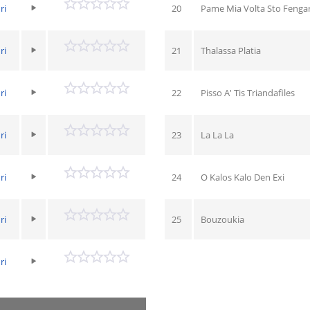
ri
20
Pame Mia Volta Sto Fengar
ri
21
Thalassa Platia
ri
22
Pisso A' Tis Triandafiles
ri
23
La La La
ri
24
O Kalos Kalo Den Exi
ri
25
Bouzoukia
ri