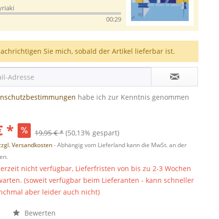
yriaki
00:29
achrichtigen Sie mich, sobald der Artikel lieferbar ist.
enschutzbestimmungen
habe ich zur Kenntnis genommen
€ *
19,95 € *
(50,13% gespart)
zzgl. Versandkosten
- Abhängig vom Lieferland kann die MwSt. an der
en.
derzeit nicht verfügbar, Lieferfristen von bis zu 2-3 Wochen
warten. (soweit verfügbar beim Lieferanten - kann schneller
chmal aber leider auch nicht)
n
Bewerten