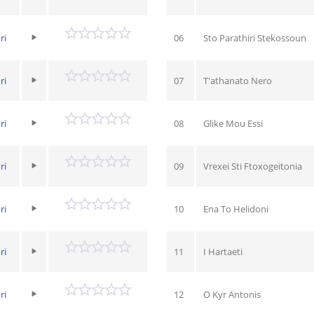
ri
06
Sto Parathiri Stekossoun
ri
07
T'athanato Nero
ri
08
Glike Mou Essi
ri
09
Vrexei Sti Ftoxogeitonia
ri
10
Ena To Helidoni
ri
11
I Hartaeti
ri
12
O Kyr Antonis