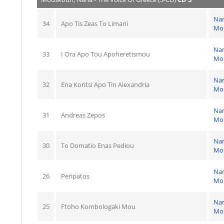
Na
34
Apo Tis Zeas To Limani
Mo
Na
33
I Ora Apo Tou Apoheretismou
Mo
Na
32
Ena Koritsi Apo Tin Alexandria
Mo
Na
31
Andreas Zepos
Mo
Na
30
To Domatio Enas Pediou
Mo
Na
26
Peripatos
Mo
Na
25
Ftoho Kombologaki Mou
Mo