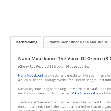
Beschreibung
Erfahre mehr über Nana Mouskouri
Nana Mouskouri: The Voice Of Greece (3-
(Cherry Red Records) 82 tracks - 16 page booklet
Nana Mouskouri
ist eine der erfolgreichsten Künstlerinnen alle
als 350 Millionen Tonträger verkaufen, und sie sang in über fü
Die vorliegende Song-Sammlung konzentriert sich auf die Früh
der Komponisten und Produzenten
Mikis Theodorakis
und Man
The Voice of Greece konzentriert sich ausschließlich auf Aufn
entstanden sind. Eine Reihe bezaubernder früher Stücke ergänzt
die deutsche Filmproduktion Greece. Dreamland of Desire, zu