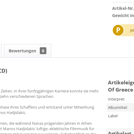
Artikel-Nr.
Gewicht in
P
Je
Bewertungen
0
CD)
Artikelei
Of Greece 
r Zeiten. In ihrer fünfzigjährigen Karriere konnte sie mehr
nfzehn verschiedenen Sprachen.
Interpret:
phase ihres Schaffens und entstand unter Mitwirkung
Albumtitel:
os Hadjidakis.
Label
ahmen, die während Nanas prägenden Jahren in Athen
 Manos Hadjidakis' luftige, eklektische Filmmusik für
Artikelart
sammen mit Auszügen aus seinem „Gebetsopfer“ an das