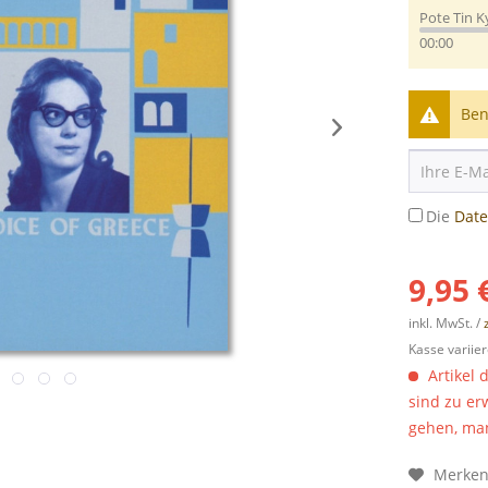
Pote Tin K
00:00
Ben
Die
Dat
9,95 
inkl. MwSt. /
Kasse variier
Artikel 
sind zu er
gehen, man
Merke