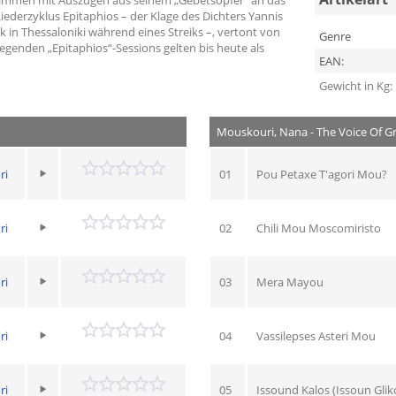
ederzyklus Epitaphios – der Klage des Dichters Yannis
ik in Thessaloniki während eines Streiks –, vertont von
Genre
wegenden „Epitaphios“-Sessions gelten bis heute als
EAN:
Gewicht in Kg:
Mouskouri, Nana - The Voice Of G
ri
01
Pou Petaxe T'agori Mou?
ri
02
Chili Mou Moscomiristo
ri
03
Mera Mayou
ri
04
Vassilepses Asteri Mou
ri
05
Issound Kalos (Issoun Glik