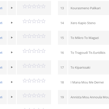
ri
13
Kourasmeno Palikari
ri
14
Xero Kapio Steno
ri
15
To Mikro To Magazi
ri
16
To Tragoudi Tis Euridikis
ri
17
To Kiparissaki
ri
18
I Mana Mou Me Dernei
ri
19
Annista Mou Annoula Mo