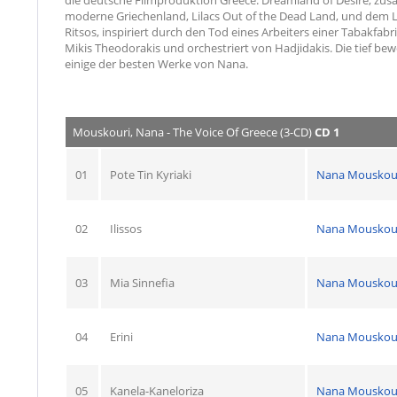
moderne Griechenland, Lilacs Out of the Dead Land, und dem Li
Ritsos, inspiriert durch den Tod eines Arbeiters einer Tabakfabr
Mikis Theodorakis und orchestriert von Hadjidakis. Die tief be
einige der besten Werke von Nana.
Mouskouri, Nana - The Voice Of Greece (3-CD)
CD 1
01
Pote Tin Kyriaki
Nana Mouskou
02
Ilissos
Nana Mouskou
03
Mia Sinnefia
Nana Mouskou
04
Erini
Nana Mouskou
05
Kanela-Kaneloriza
Nana Mouskou