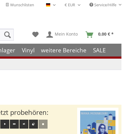
Wunschlisten
Service/Hilfe
Deutsch - DE
Mein Konto
0,00 € *
hlager
Vinyl
weitere Bereiche
SALE
etzt probehören: