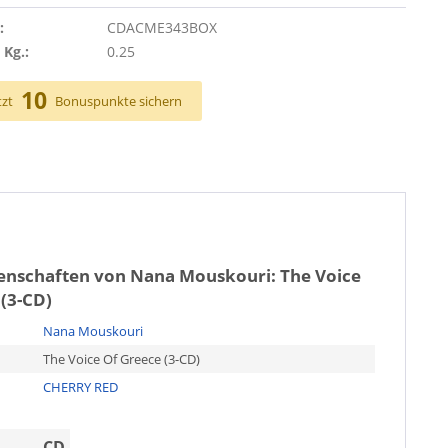
:
CDACME343BOX
 Kg.:
0.25
10
tzt
Bonuspunkte sichern
genschaften von
Nana Mouskouri: The Voice
(3-CD)
Nana Mouskouri
The Voice Of Greece (3-CD)
CHERRY RED
CD