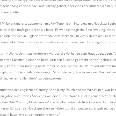
essenen Singles von Noack auf Starday gehört, oder eines der anderen kleinen Labe
nommen hatte.
ll Millar arrangierte zusammen mit Ray Topping ein Interview mit Noack zu Begin
e es in den fünfziger Jahren nie hatte. Es war die magische Beschwörung, die so
r die Anbieter des in England stattfindenden Rockabilly-Revivals stellte die Präs
rkannt, aber Noack hatte es vermieden, welche zu machen. Und so ignorierten sie
g um 4 Uhr nachmittags vorfuhren, wurden die Vorhänge zum Haus zugezogen. "Lang
tierten Künstler in einen so bedauerlichen Zustand gebracht hatten", schrieb Mi
schien, kam zur Tür und trug noch immer seinen Pyjama. Der Raum war übersät m
platten. Eddie erzählte den jungen Schriftstellern, dass er an einer Darmerkrank
illar, "einem stillen Stolz" zu beantworten.
stützt von der englischen Country-Band Rusty Douch and the Wild Bunch, war kein
nzig Jahre zuvor etwas Ähnliches wie einen Time-Warp zurück zu einem texanis
 sein. Wie "Country Music People" später über seinen Auftritt in South Humbersid
hteren Künstler als Noack gesehen zu haben.... und er wusste es. Er gab zu, dass e
acht hatte, wie er sich erinnern konnte."