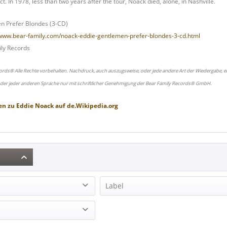
. In 1978, less than two years after the tour, Noack died, alone, in Nashville.
n Prefer Blondes (3-CD)
/www.bear-family.com/noack-eddie-gentlemen-prefer-blondes-3-cd.html
ly Records
ords® Alle Rechte vorbehalten. Nachdruck, auch auszugsweise, oder jede andere Art der Wiedergabe, ei
oder jeder anderen Sprache nur mit schriftlicher Genehmigung der Bear Family Records® GmbH.
en zu
Eddie Noack
auf
de.Wikipedia.org
Label
(3)
Bear Family Records (2)
Repro (1)