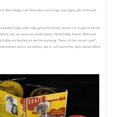
 mir Ratschläge zum Schreiben von Songs und sagte, gib nichts auf,
ckabilly Single oder zwei gemacht hatten, waren nur zu gerne bereit,
hrte, die sie sonst nie erlebt hätten. Nicht Eddie Noack. Während
h Eddie mit Nachdruck der Versuchung. "Nein, ich bin reines Land",
ssverstehen und zu verstehen, wie er sich wünschte, dass dieses Werk