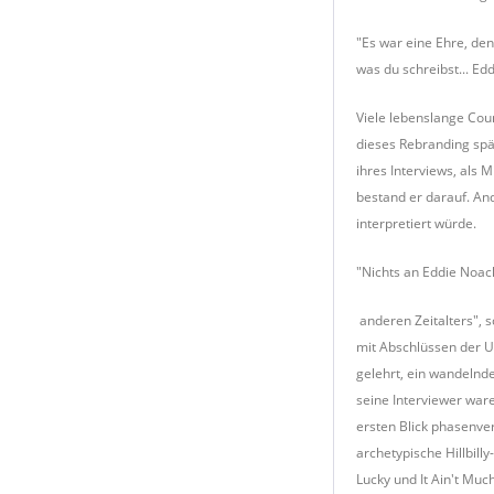
"Es war eine Ehre, den
was du schreibst... Ed
Viele lebenslange Cou
dieses Rebranding spä
ihres Interviews, als 
bestand er darauf. An
interpretiert würde.
"Nichts an Eddie Noack
anderen Zeitalters", s
mit Abschlüssen der Un
gelehrt, ein wandelnd
seine Interviewer war
ersten Blick phasenve
archetypische Hillbill
Lucky und It Ain't Muc