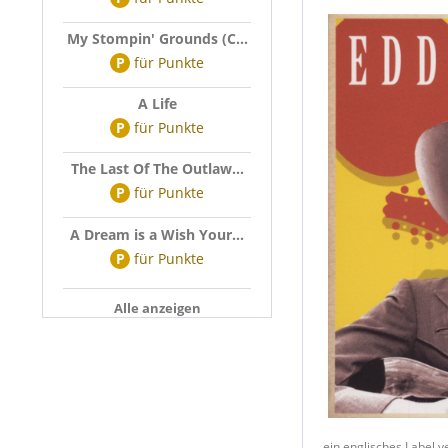
My Stompin' Grounds (C...
P
für
Punkte
A Life
P
für
Punkte
The Last Of The Outlaw...
P
für
Punkte
A Dream is a Wish Your...
P
für
Punkte
Alle anzeigen
ein englisches Label v