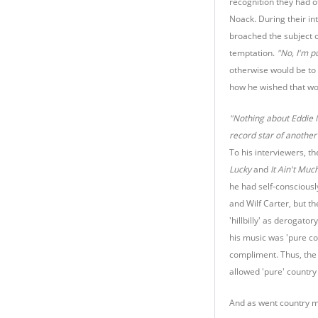
recognition they had 
Noack. During their in
broached the subject of
temptation.
"No, I'm p
otherwise would be to 
how he wished that wor
"Nothing about Eddie N
record star of another
To his interviewers, t
Lucky
and
It Ain't Muc
he had self-consciously
and Wilf Carter, but th
'hillbilly' as derogat
his music was 'pure cou
compliment. Thus, the 
allowed 'pure' country
And as went country mu