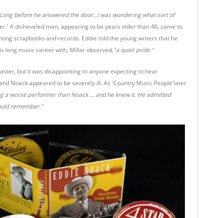
Long before he answered the door…I was wondering what sort of
er.' A disheveled man, appearing to be years older than 46, came to
 among scrapbooks and records. Eddie told the young writers that he
s long music career with, Millar observed,
"a quiet pride."
aster, but it was disappointing to anyone expecting to hear
nd Noack appeared to be severely ill. As 'Country Music People'later
ng a worse performer than Noack … and he knew it. He admitted
could remember.”