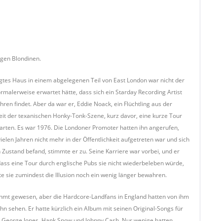
gen Blondinen.
tigtes Haus in einem abgelegenen Teil von East London war nicht der
malerweise erwartet hätte, dass sich ein Starday Recording Artist
hren findet. Aber da war er, Eddie Noack, ein Flüchtling aus der
it der texanischen Honky-Tonk-Szene, kurz davor, eine kurze Tour
arten. Es war 1976. Die Londoner Promoter hatten ihn angerufen,
ielen Jahren nicht mehr in der Öffentlichkeit aufgetreten war und sich
 Zustand befand, stimmte er zu. Seine Karriere war vorbei, und er
dass eine Tour durch englische Pubs sie nicht wiederbeleben würde,
nte sie zumindest die Illusion noch ein wenig länger bewahren.
hmt gewesen, aber die Hardcore-Landfans in England hatten von ihm
ihn sehen. Er hatte kürzlich ein Album mit seinen Original-Songs für
wie George Jones, Hank Snow und Johnny Cash. Nur wenige hatten