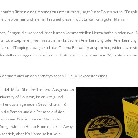
 sanften Riesen eines Mannes zu unterstützen", sagt Rusty Douch heute. "Er gab
die blieb bei mir und meiner Frau auf dieser Tour. Er war kein guter Mann."
ntry-Sänger, die während ihrer kurzen kommerziellen Herrschaft ein oder zwei Ro
ter zu akzeptieren, wenn es zu einer kritischen Anerkennung oder Anerkennung fü
Millar und Topping unweigerlich das Thema Rockabilly ansprachen, widersetzte sic
dernfalls zu suggerieren, würde bedeuten, sein Leben und sein Werk stark zu mi
 erinnert dich an den archetypischen Hillbilly-Rekordstar eines
chrieb Millar über ihr Treffen. "Ausgestattet
iversity of Houston, ist er witzig und
er Fundus an genauen Geschichten." Für
en die Person und die Persona auf den
rschoben: Wie konnte der Mann, der
y-Songs wie Too Hot to Handle, Take It Away,
h schrieb, aber It's Home selbst kein