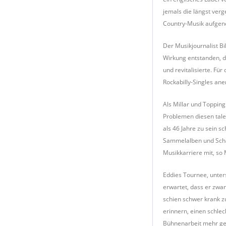
jemals die längst verg
Country-Musik aufge
Der Musikjournalist Bi
Wirkung entstanden, di
und revitalisierte. Fü
Rockabilly-Singles ane
Als Millar und Toppin
Problemen diesen talen
als 46 Jahre zu sein 
Sammelalben und Schall
Musikkarriere mit, so M
Eddies Tournee, unter
erwartet, dass er zwa
schien schwer krank zu
erinnern, einen schlec
Bühnenarbeit mehr gem