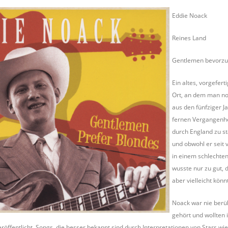
Eddie Noack
Reines Land
Gentlemen bevorzu
Ein altes, vorgefer
Ort, an dem man nor
aus den fünfziger Ja
fernen Vergangenhe
durch England zu st
und obwohl er seit v
in einem schlechten
wusste nur zu gut, 
aber vielleicht kön
Noack war nie berü
gehört und wollten 
eröffentlicht, Songs, die besser bekannt sind durch Interpretationen von Stars 