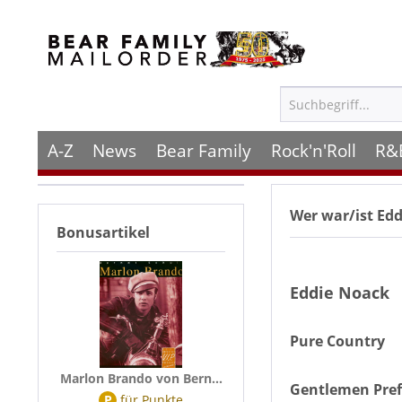
A-Z
News
Bear Family
Rock'n'Roll
R&
Wer war/ist
Edd
Bonusartikel
Eddie Noack
Pure Country
Marlon Brando von Bern...
Gentlemen Pref
P
für
Punkte