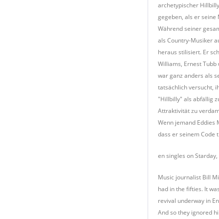
archetypischer Hillbil
gegeben, als er seine 
Während seiner gesamt
als Country-Musiker a
heraus stilisiert. Er 
Williams, Ernest Tubb 
war ganz anders als se
tatsächlich versucht, 
"Hillbilly" als abfäll
Attraktivität zu verda
Wenn jemand Eddies Mus
dass er seinem Code t
en singles on Starday,
Music journalist Bill M
had in the fifties. It
revival underway in En
And so they ignored h