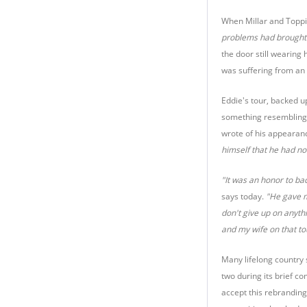
When Millar and Toppin
problems had brought t
the door still wearing
was suffering from an 
Eddie's tour, backed u
something resembling 
wrote of his appearan
himself that he had no
"It was an honor to bac
says today.
"He gave m
don't give up on anyth
and my wife on that to
Many lifelong country 
two during its brief c
accept this rebranding i