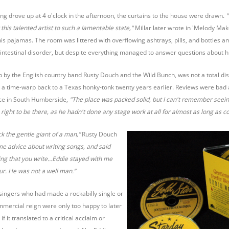
g drove up at 4 o'clock in the afternoon, the curtains to the house were drawn.
"
his talented artist to such a lamentable state,"
Millar later wrote in 'Melody Mak
 his pajamas. The room was littered with overflowing ashtrays, pills, and bottles
intestinal disorder, but despite everything managed to answer questions about hi
p by the English country band Rusty Douch and the Wild Bunch, was not a total dis
a time-warp back to a Texas honky-tonk twenty years earlier. Reviews were bad a
ce in South Humberside,
"The place was packed solid, but I can't remember seei
 right to be there, as he hadn't done any stage work at all for almost as long as 
k the gentle giant of a man,”
Rusty Douch
e advice about writing songs, and said
ing that you write…Eddie stayed with me
ur. He was not a well man.”
singers who had made a rockabilly single or
ommercial reign were only too happy to later
f it translated to a critical acclaim or