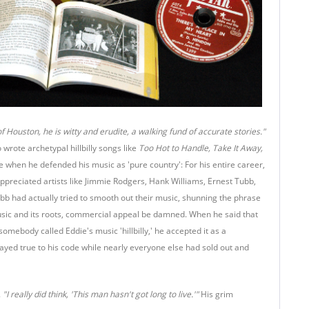
 Houston, he is witty and erudite, a walking fund of accurate stories."
wrote archetypal hillbilly songs like
Too Hot to Handle, Take It Away,
e when he defended his music as 'pure country': For his entire career,
 appreciated artists like Jimmie Rodgers, Hank Williams, Ernest Tubb,
Tubb had actually tried to smooth out their music, shunning the phrase
y music and its roots, commercial appeal be damned. When he said that
somebody called Eddie's music 'hillbilly,' he accepted it as a
tayed true to his code while nearly everyone else had sold out and
.
"I really did think, 'This man hasn't got long to live.'"
His grim