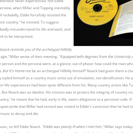
otherwise never experienced. Not Eddie
terview, when Millar and Topping inevitably
 rockabilly, Eddie forcefully resisted the
ure country,"
he insisted. To suggest
badly misunderstand his life and work, and
k to be interpreted.
oack reminds you of the archetypal hillbilly
 age,"
Millar wrote of their meeting.
"Equipped with degrees from the University of
he person and the persona were, at a glance, out of phase: how could the man who 
h, But It's Home
not be an archetypal hillbilly himself? Noack had given them a clu
 styled himself as a country music artist out of emulation, not identification. He
eir life experiences had been quite different from his. Many country artists like 
ory. But Noack was an idealist. His mission was to protect the integrity of countr
ntry,' he meant that he had, early in life, sworn allegiance to a personal code. If 
quiet pride that Millar had sensed was rooted in Eddie's conviction that he had s
 music to decay and die.
sic, so fell Eddie Noack.
"Eddie was plainly ill when I met him,"
Millar says today