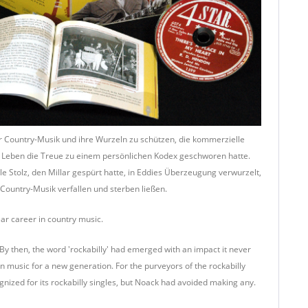
t der Country-Musik und ihre Wurzeln zu schützen, die kommerzielle
 im Leben die Treue zu einem persönlichen Kodex geschworen hatte.
le Stolz, den Millar gespürt hatte, in Eddies Überzeugung verwurzelt,
Country-Musik verfallen und sterben ließen.
ear career in country music.
. By then, the word 'rockabilly' had emerged with an impact it never
en music for a new generation. For the purveyors of the rockabilly
ized for its rockabilly singles, but Noack had avoided making any.