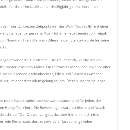
ls, für die er im Laufe seiner dreißigjährigen Karriere in der
n der Tour. Zu diesem Zeitpunkt war das Wort "Rockabilly" mit einer
 viel gute, aber vergessene Musik für eine neue Generation freigab
enz von Noack an ihren Ufern ein Dilemma dar: Starday wurde für seine
 ihn.
e bevor er die Tür öffnete.... fragte ich mich, welche Art von
llar später in Melody Maker. Ein zerzauster Mann, der um Jahre älter
it überquellenden Aschenbechern, Pillen und Flaschen zwischen
ung litt, aber trotz allem gelang es ihm, Fragen über seine lange
e totale Katastrophe, aber sie war enttäuschend für jeden, der
chen Honky-Tonk hört. Die Bewertungen waren schlecht und Noack
e schrieb: "Der Ort war vollgepackt, aber ich kann mich nicht
r kein Recht hatte, dort zu sein, da er fast so lange keine