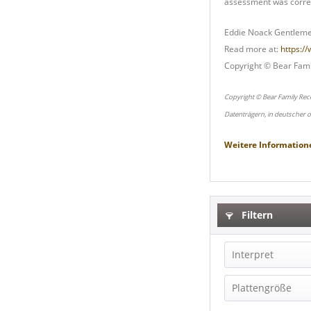
assessment was correct
Eddie Noack Gentleme
Read more at:
https:/
Copyright © Bear Fami
Copyright © Bear Family Rec
Datenträgern, in deutscher 
Weitere Information
Filtern
Interpret
Eddie Noack 
Plattengröße