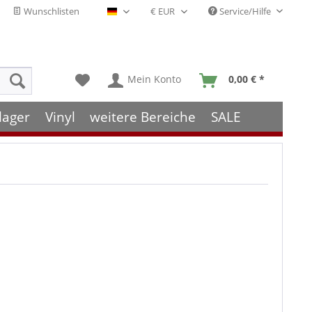
Wunschlisten
Service/Hilfe
Deutsch - DE
Mein Konto
0,00 € *
lager
Vinyl
weitere Bereiche
SALE