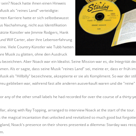
ly sein? Noack hatte ihnen einen Hinweis
Musik als "reines Land" verteidigte:
en Karriere hatte er sich selbstbewusst
us Nachahmung, nicht aus Identifikation
schätzte Künstler wie Jimmie Rodgers, Hank
und Wilf Carter, aber ihre Lebenserfahrung
ine. Viele Country-Künstler wie Tubb hatten
ihre Musik zu glätten, ohne den Ausdruck
ig zu bezeichnen. Aber Noack war ein Idealist. Seine Mission war es, die Integritä
mmen. Als er sagte, dass seine Musik "reines Land" sei, meinte er, dass er früh
ik als "Hillbilly" bezeichnete, akzeptierte er sie als Kompliment. So war der stil
reu geblieben war, während fast alle anderen ausverkauft waren und die "reine" 
 or any of the other small labels he had recorded for over the course of a thirty-y
illar, along with Ray Topping, arranged to interview Noack at the start of the tour
 was the magical incantation that unlocked and revitalized so much good but forgott
gland, Noack's presence on their shores presented a dilemma: Starday was recogn
im.