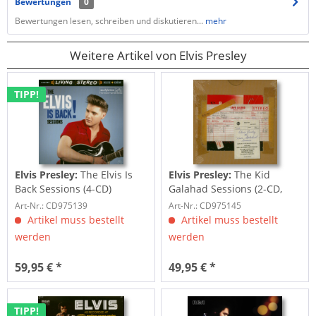
Bewertungen
0
Bewertungen lesen, schreiben und diskutieren...
mehr
Weitere Artikel von Elvis Presley
TIPP!
Elvis Presley:
The Elvis Is
Elvis Presley:
The Kid
Back Sessions (4-CD)
Galahad Sessions (2-CD,
7inch Deluxe...
Art-Nr.: CD975139
Art-Nr.: CD975145
Artikel muss bestellt
Artikel muss bestellt
werden
werden
59,95 € *
49,95 € *
TIPP!