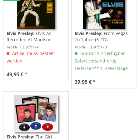
Elvis Presley:
Elvis As
Elvis Presley:
From Vegas
Recorded At Madison
To Tahoe (3-CD)
Square Garden (3-CD)
Art-Nr.: CD975174
Art-Nr.: CD975170
Artikel muss bestellt
nur noch 2 verfügbar
werden
Sofort versandfertig,
Lieferzeit** 1-3 Werktage
49,95 € *
39,95 € *
Elvis Presley:
The Girl