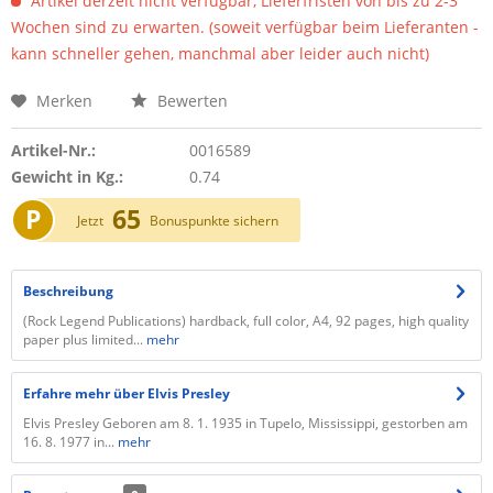
Artikel derzeit nicht verfügbar, Lieferfristen von bis zu 2-3
Wochen sind zu erwarten. (soweit verfügbar beim Lieferanten -
kann schneller gehen, manchmal aber leider auch nicht)
Merken
Bewerten
Artikel-Nr.:
0016589
Gewicht in Kg.:
0.74
P
65
Jetzt
Bonuspunkte sichern
Beschreibung
(Rock Legend Publications) hardback, full color, A4, 92 pages, high quality
paper plus limited...
mehr
Erfahre mehr über Elvis Presley
Elvis Presley Geboren am 8. 1. 1935 in Tupelo, Mississippi, gestorben am
16. 8. 1977 in...
mehr