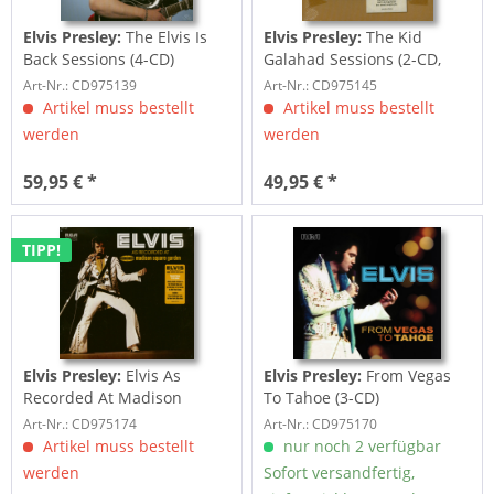
Elvis Presley:
The Elvis Is
Elvis Presley:
The Kid
Back Sessions (4-CD)
Galahad Sessions (2-CD,
7inch Deluxe...
Art-Nr.: CD975139
Art-Nr.: CD975145
Artikel muss bestellt
Artikel muss bestellt
werden
werden
59,95 € *
49,95 € *
TIPP!
Elvis Presley:
Elvis As
Elvis Presley:
From Vegas
Recorded At Madison
To Tahoe (3-CD)
Square Garden (3-CD)
Art-Nr.: CD975174
Art-Nr.: CD975170
Artikel muss bestellt
nur noch 2 verfügbar
werden
Sofort versandfertig,