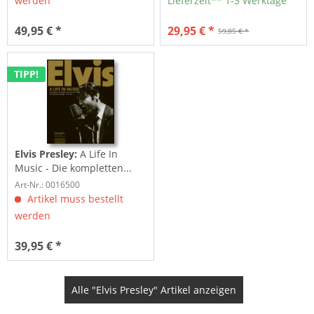
werden
Lieferzeit** 1-3 Werktage
49,95 € *
29,95 € *
59,85 € *
TIPP!
Elvis Presley:
A Life In
Music - Die kompletten...
Art-Nr.: 0016500
Artikel muss bestellt
werden
39,95 € *
Alle "Elvis Presley" Artikel anzeigen