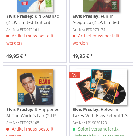
Elvis Presley:
Kid Galahad
Elvis Presley:
Fun In
(2-LP, Limited Edition)
Acapulco (2-LP, Limited
Edition)
Art-Nr.: FTD975161
Art-Nr.: FTD975175
Artikel muss bestellt
Artikel muss bestellt
werden
werden
49,95 € *
49,95 € *
Elvis Presley:
It Happened
Elvis Presley:
Between
At The World's Fair (2-LP,
Takes With Elvis Set Vol.1-3
Limited...
(3-LP)
Art-Nr.: FTD975165
Art-Nr.: LP19020123
Artikel muss bestellt
Sofort versandfertig,