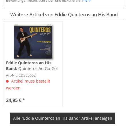
Bewertungen lesen, schreiben und diskutieren...
mehr
Weitere Artikel von Eddie Quinteros an His Band
Eddie Quinteros an HIs
Band:
Quinteros Au Go-Go!
(CD)
Art-Nr.: CDSC5662
Artikel muss bestellt
werden
24,95 € *
Alle "Eddie Quinteros an His Band" Artikel anzeigen