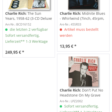
Charlie Rich:
The Sun
Charlie Rich:
Midnite Blues
Years, 1958-62 (3-CD Deluxe
- Whirlwind (7inch, 45rpm,
Box Set)
PS)
Art-Nr.: BCD16152
Art-Nr.: 45SR33
die letzten 2 verfügbar
Artikel muss bestellt
Sofort versandfertig,
werden
Lieferzeit** 1-3 Werktage
13,95 € *
249,95 € *
Charlie Rich:
Don't Put No
Headstone On My Grave
(LP)
Art-Nr.: LPZ2002
Sofort versandfertig,