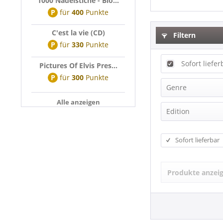
1000 Nadelstiche - Bio...
P
für
400
Punkte
C'est la vie (CD)
Filtern
P
für
330
Punkte
Sofort liefer
Pictures Of Elvis Pres...
P
für
300
Punkte
Genre
Alle anzeigen
Beat
Edition
Blues
Box-Set
Christmas
Sofort lieferbar
Compilation
Country
Deluxe Editi
Doo-Wop
Produkte anzei
EP
Folk
Expanded Ed
Jazz
Japan CD
Latin
Legacy Editi
Pop