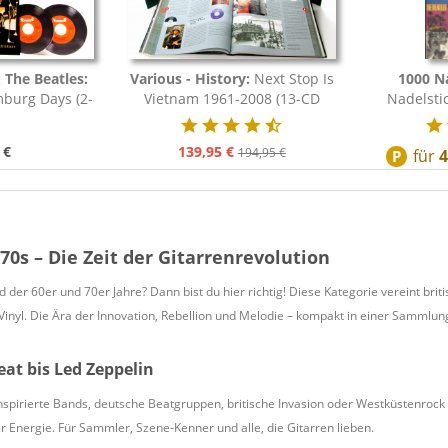
 The Beatles:
Various - History:
Next Stop Is
1000 N
mburg Days (2-
Vietnam 1961-2008 (13-CD
Nadelsti
 Book)
Deluxe...
Disc
 €
139,95 €
194,95 €
für
P
 70s – Die Zeit der Gitarrenrevolution
d der 60er und 70er Jahre? Dann bist du hier richtig! Diese Kategorie vereint bri
Vinyl. Die Ära der Innovation, Rebellion und Melodie – kompakt in einer Sammlun
at bis Led Zeppelin
nspirierte Bands, deutsche Beatgruppen, britische Invasion oder Westküstenrock –
er Energie. Für Sammler, Szene-Kenner und alle, die Gitarren lieben.