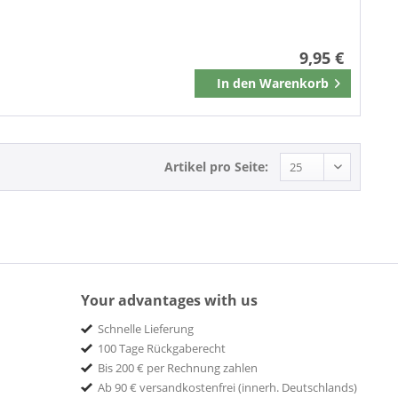
BIG BEAT
Big Beat Records
9,95 €
Blackbird Productions
In den
Warenkorb
Merken
BLOODSHOT
blue Art
Blue Day Label
BLUE HORIZON
Artikel pro Seite:
BLUE LAKE
BMG
BMG Japan
BMG RIGHTS
BMG Special Products
Your advantages with us
BMG USA
Breeze Music
Schnelle Lieferung
Brill Tone Productions
100 Tage Rückgaberecht
Bis 200 € per Rechnung zahlen
BR Music
Ab 90 € versandkostenfrei (innerh. Deutschlands)
Brother Records