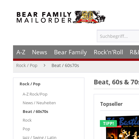
A-Z
News
Bear Family
Rock'n'Roll
R&
Rock / Pop
Beat / 60s70s
Beat, 60s & 70
Rock / Pop
A-Z Rock/Pop
News / Neuheiten
Topseller
Beat / 60s70s
Rock
TIPP!
Pop
Jazz / Swing / Latin