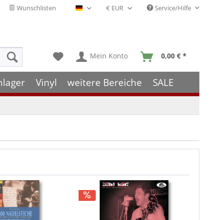
Wunschlisten
Service/Hilfe
Deutsch - DE
Mein Konto
0,00 € *
hlager
Vinyl
weitere Bereiche
SALE
TIPP