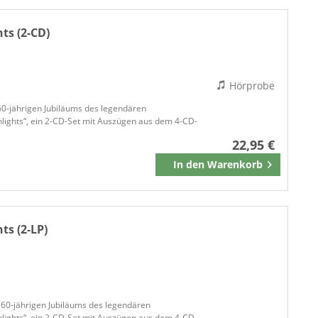
Ace Records - Big Beat
ACID JAZZ
ts (2-CD)
Acid Jazz Records
ACROBAT MUSIC
Action Replay Records
Hörprobe
o
ADMISSION TO MUSIC
s 60-jährigen Jubiläums des legendären
AIM
lights“, ein 2-CD-Set mit Auszügen aus dem 4-CD-
AIR CUTS
22,95 €
ALLMAN BROTHERS BAND
In den
Warenkorb
Merken
ALL STAR
AMIGA
ANGEL AIR
ts (2-LP)
Angel Air Records
Angry Young Woman Records
APPLE
ARENA
ATCO
es 60-jährigen Jubiläums des legendären
lights“, ein 2-CD-Set mit Auszügen aus dem 4-CD-