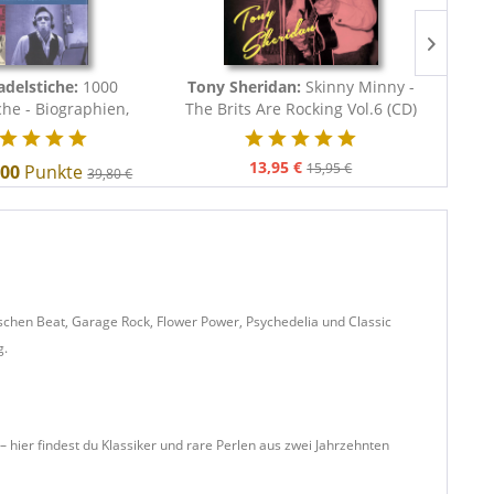
adelstiche:
1000
Tony Sheridan:
Skinny Minny -
Herm
che - Biographien,
The Brits Are Rocking Vol.6 (CD)
H
ographien,...
13,95 €
15,95 €
400
Punkte
39,80 €
tischen Beat, Garage Rock, Flower Power, Psychedelia und Classic
g.
 hier findest du Klassiker und rare Perlen aus zwei Jahrzehnten