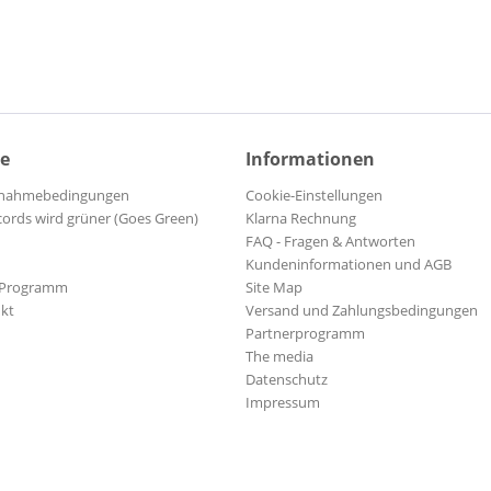
Beat Farmers
Beat Man
Beatles, The
Beatles, The
Beau Brummels, The
ce
Informationen
Beck - Bogart - Appice
Beck, Jeff & Guests
ilnahmebedingungen
Cookie-Einstellungen
cords wird grüner (Goes Green)
Klarna Rechnung
Bee Gees, The
FAQ - Fragen & Antworten
Belfast Gypsies
Kundeninformationen und AGB
Bennett, Joe & The Sparkletone
-Programm
Site Map
Berberian, John
kt
Versand und Zahlungsbedingungen
Partnerprogramm
Bernard, Kenny & The Wrangle
The media
Berry, Dave
Datenschutz
Berry, Mike
Impressum
Berry, Pete & The Shake Set
Bifferty, Skip
Big Ray & The Futuras