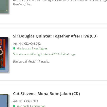
Aphrodite's Child
Box-Set „The...
Apple Thieves, Thee
Applejacks
Archies, The
Arrows
Artful Dodger
Sir Douglas Quintet:
Together After Five (CD)
Artwoods
Art-Nr.: CDACA8042
Ashton - Gardner - Dyke
die letzten 1 verfügbar
Association, The
Sofort versandfertig, Lieferzeit** 1-3 Werktage
Association, The
(Universal Music) 17 tracks
Astro-Sound Of Magnificense, 
Astronauts, The
Astronauts, The
Atlantis
Atomic Blast
Cat Stevens:
Mona Bone Jakon (CD)
Aunt Nelly
Babys
Art-Nr.: CD688321
nur noch 1 verfügbar
Bachelors, The