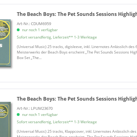
ion
Allman Brothers Band, The
Allman, Gregg
The Beach Boys:
The Pet Sounds Sessions Highligh
Alphabet Bombers
Art-Nr.: CDUM6959
Amazing Rhythm Aces
nur noch 1 verfügbar
Amen Corner
Sofort versandfertig, Lieferzeit** 1-3 Werktage
Americano & His Punettes, Pun
(Universal Music) 25 tracks, digisleeve, inkl. Linernotes Anlässlich de
d Volksmusik
Amon Düül
Meisterwerks der Beach Boys erscheint „The Pet Sounds Sessions High
Box-Set „The...
Amon Düül
 & Musicals
Analogy
Anarchic System
Anders, Christian
Anderson - Wakeman
The Beach Boys:
The Pet Sounds Sessions Highligh
Andromeda
Animals, The
Art-Nr.: LPUM23670
nur noch 1 verfügbar
Animals, The
Sofort versandfertig, Lieferzeit** 1-3 Werktage
Antoine
Antoine
(Universal Music) 25 tracks, Klappcover, inkl. Linernotes Anlässlich d
Meisterwerks der Beach Boys erscheint „The Pet Sounds Sessions High