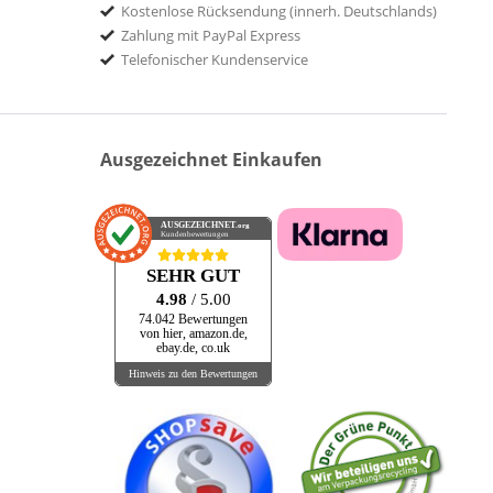
Kostenlose Rücksendung (innerh. Deutschlands)
BUDDAH
Zahlung mit PayPal Express
bureau-b
Telefonischer Kundenservice
BUSHBRAND/SURFDOG
C5 RECORDS
Capitol
Ausgezeichnet Einkaufen
Capitol Records
CARLTON
CASTLE
AUSGEZEICHNET
.org
Kundenbewertungen
Castle Communications
SEHR GUT
s
Castle Music
4.98
/ 5.00
CBS
74.042 Bewertungen
rs
CBS Records
von hier, amazon.de,
ebay.de, co.uk
CD BABY
Hinweis zu den Bewertungen
CD SALVO 014
CEMA
CHARLY
Charly Records