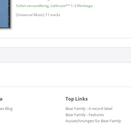
Sofort versandfertig, Lieferzeit** 1-3 Werktage
Bachman Turner Overdrive
(Universal Music) 11 tracks
Bad Mojos
Badfinger
Baker, Ginger
Baker, Ginger
Baldry, Long John
Banana And The Bunch
Bang Mustang
Barbwires
Barclay James Harvest
Barracudas
Batman Theme
ia
Top Links
Bay City Rollers
Bay City Rollers
ws Blog
Bear Family - A record label
Be Bop Deluxe
Bear Family - Features
Auszeichnungen für Bear Family
Beach Boys, The
Beach Boys, The