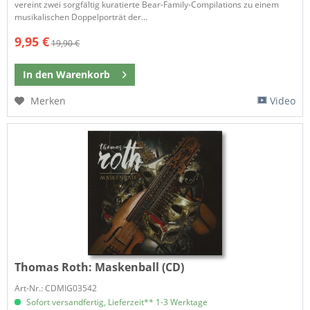
vereint zwei sorgfältig kuratierte Bear-Family-Compilations zu einem
musikalischen Doppelporträt der...
9,95 €
19,90 €
In den
Warenkorb
Merken
Video
Thomas Roth:
Maskenball (CD)
Art-Nr.: CDMIG03542
Sofort versandfertig, Lieferzeit** 1-3 Werktage