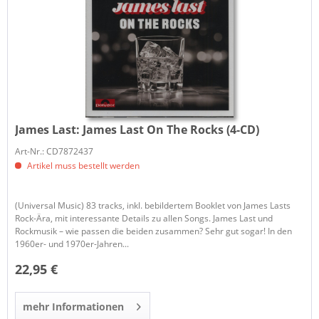
James Last:
James Last On The Rocks (4-CD)
Art-Nr.: CD7872437
Artikel muss bestellt werden
(Universal Music) 83 tracks, inkl. bebildertem Booklet von James Lasts
Rock-Ära, mit interessante Details zu allen Songs. James Last und
Rockmusik – wie passen die beiden zusammen? Sehr gut sogar! In den
1960er- und 1970er-Jahren...
22,95 €
mehr Informationen