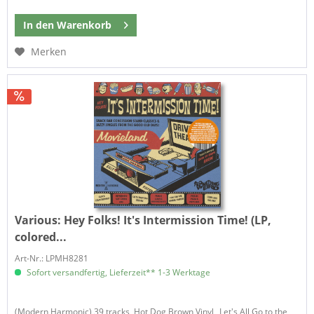
In den
Warenkorb
Merken
Various:
Hey Folks! It's Intermission Time! (LP,
colored...
Art-Nr.: LPMH8281
Sofort versandfertig, Lieferzeit** 1-3 Werktage
(Modern Harmonic) 39 tracks, Hot Dog Brown Vinyl „Let's All Go to the