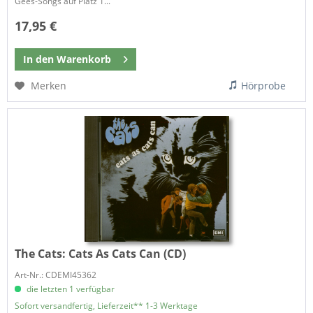
Gees-Songs auf Platz 1...
17,95 €
In den
Warenkorb
Merken
Hörprobe
The Cats:
Cats As Cats Can (CD)
Art-Nr.: CDEMI45362
die letzten 1 verfügbar
Sofort versandfertig, Lieferzeit** 1-3 Werktage