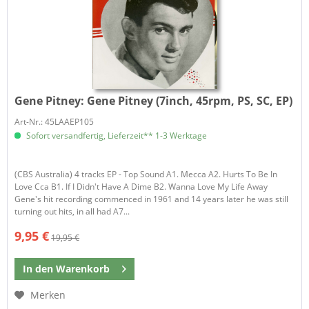
Gene Pitney:
Gene Pitney (7inch, 45rpm, PS, SC, EP)
Art-Nr.: 45LAAEP105
Sofort versandfertig, Lieferzeit** 1-3 Werktage
(CBS Australia) 4 tracks EP - Top Sound A1. Mecca A2. Hurts To Be In
Love Cca B1. If I Didn't Have A Dime B2. Wanna Love My Life Away
Gene's hit recording commenced in 1961 and 14 years later he was still
turning out hits, in all had A7...
9,95 €
19,95 €
In den
Warenkorb
Merken