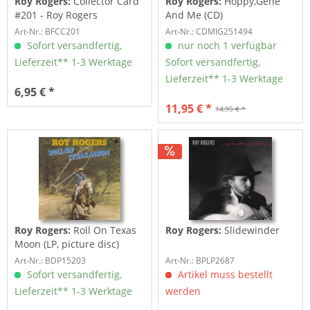
Roy Rogers:
Collector Card
Roy Rogers:
Hoppy,Gene
#201 - Roy Rogers
And Me (CD)
Art-Nr.: BFCC201
Art-Nr.: CDMIG251494
Sofort versandfertig,
nur noch 1 verfügbar
Lieferzeit** 1-3 Werktage
Sofort versandfertig,
Lieferzeit** 1-3 Werktage
6,95 € *
11,95 € *
14,95 € *
Roy Rogers:
Roll On Texas
Roy Rogers:
Slidewinder
Moon (LP, picture disc)
Art-Nr.: BDP15203
Art-Nr.: BPLP2687
Sofort versandfertig,
Artikel muss bestellt
Lieferzeit** 1-3 Werktage
werden