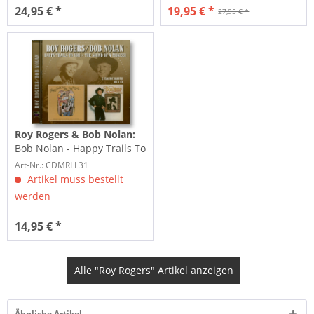
24,95 € *
19,95 € *
27,95 € *
Roy Rogers & Bob Nolan:
Bob Nolan - Happy Trails To
You - The Sound Of...
Art-Nr.: CDMRLL31
Artikel muss bestellt
werden
14,95 € *
Alle "Roy Rogers" Artikel anzeigen
Ähnliche Artikel