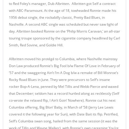
to Red Foley’s manager, Dub Albritten. Albritten got Self a contract
with ABC-Paramount. At the age of 18, towheaded Ronnie made his
1956 debut single, the rockabilly classic, Pretty Bad Blues, in
Nashville. A second ABC single was scheduled but never saw light of
day. Albritten booked Ronnie on the ‘Philip Morris Caravan,’ an all-star
touring troupe sponsored by the cigarette company headlined by Carl
Smith, Red Sovine, and Goldie Hill.
Allbritten moved his protégé to Columbia, where Nashville mainstay
Don Law produced Ronnie’s Big Fool b/w Flame Of Love in February of
’57 and the swaggering Ain’t I’m A Dog b/w a remake of Bill Monroe’s
Rocky Road Blues in June. They were precursors to Self’s insane
rocker Bop-A-Lena, penned by Mel Tillis and Webb Pierce and waxed
that December; seldom has a record hurtled along as recklessly (Self
co-wrote the relaxed flip, I Ain’t Goin’ Nowhere). Ronnie cut his next
Columbia offering, Big Blon’ Baby, in March of ’58 (Jerry Lee Lewis
covered it the following year for Sun), with Date Bait its flip. Petrified,
Self’s Columbia swan song, hailed from the same session (it was the
work of Tillis and Wayne Walker), with Ronnie’s own careening You’re