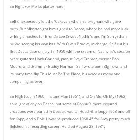
So Right For Me its plattermate.
Self unexpectedly left the ‘Caravan’ when his pregnant wife gave
birth. But Albritten got him signed to Decca, where he had more luck
writing smashes for Brenda Lee (Sweet Nothin’s and I’m Sorry) than
he did scoring his own hits. With Owen Bradley in charge, Self cut his
first Decca date on July 17, 1959 with the cream of Nashville’s session
aces: guitarist Hank Garland, pianist Floyd Cramer, bassist Bob
Moore, and drummer Buddy Harman. Self wrote both Big Town and
its party-time flip This Must Be The Place, his voice as raspy and
compelling as ever.
So High (cut in 1960), Instant Man (1961), and Oh Me, Oh My (1962)
saw light of day on Decca, but some of Ronnie’s more inspired
creations were buried in Decca’s vaults. Houdini, a loopy 1963 one-off
for Kapp, and a Dale Hawkins-produced 1968 45 for Amy pretty much
finished his recording career. He died August 28, 1981.