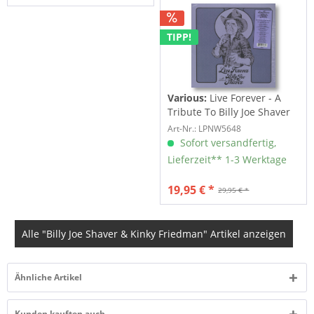
TIPP!
Various:
Live Forever - A
Tribute To Billy Joe Shaver
LP)
Art-Nr.: LPNW5648
Sofort versandfertig,
Lieferzeit** 1-3 Werktage
19,95 € *
29,95 € *
Alle "Billy Joe Shaver & Kinky Friedman" Artikel anzeigen
Ähnliche Artikel
Kunden kauften auch