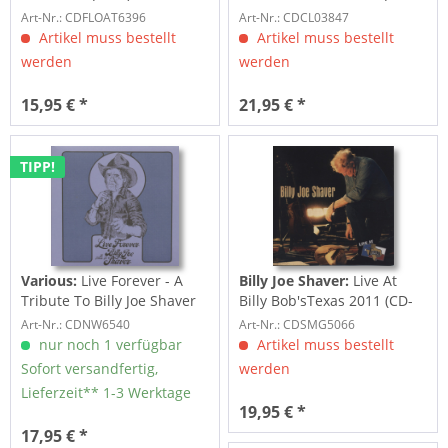
DVD Deluxe...
Art-Nr.: CDFLOAT6396
Art-Nr.: CDCL03847
Artikel muss bestellt
Artikel muss bestellt
werden
werden
15,95 € *
21,95 € *
TIPP!
Various:
Live Forever - A
Billy Joe Shaver:
Live At
Tribute To Billy Joe Shaver
Billy Bob'sTexas 2011 (CD-
(CD)
DVD)
Art-Nr.: CDNW6540
Art-Nr.: CDSMG5066
nur noch 1 verfügbar
Artikel muss bestellt
Sofort versandfertig,
werden
Lieferzeit** 1-3 Werktage
19,95 € *
17,95 € *