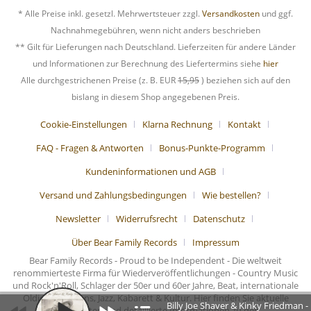
* Alle Preise inkl. gesetzl. Mehrwertsteuer zzgl.
Versandkosten
und ggf.
Nachnahmegebühren, wenn nicht anders beschrieben
** Gilt für Lieferungen nach Deutschland. Lieferzeiten für andere Länder
und Informationen zur Berechnung des Liefertermins siehe
hier
Alle durchgestrichenen Preise (z. B. EUR
15,95
) beziehen sich auf den
bislang in diesem Shop angegebenen Preis.
Cookie-Einstellungen
Klarna Rechnung
Kontakt
FAQ - Fragen & Antworten
Bonus-Punkte-Programm
Kundeninformationen und AGB
Versand und Zahlungsbedingungen
Wie bestellen?
Newsletter
Widerrufsrecht
Datenschutz
Über Bear Family Records
Impressum
Bear Family Records - Proud to be Independent - Die weltweit
renommierteste Firma für Wiederveröffentlichungen - Country Music
und Rock'n'Roll, Schlager der 50er und 60er Jahre, Beat, internationale
Oldies, Chansons, Jazz, Kabarett & Kultur. Hier finden Sie aktuelle
Billy Joe Shaver & Kinky Friedman
Nachrichten und detaillierte Informationen zu den