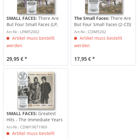
SMALL FACES:
There Are
The Small Faces:
There Are
But Four Small Faces (LP,
But Four Small Faces (2-CD)
180g Vinyl,...
Art-Nr.: LPIM52002
Art-Nr.: CDIM5202
Artikel muss bestellt
Artikel muss bestellt
werden
werden
29,95 € *
17,95 € *
SMALL FACES:
Greatest
Hits - The Immediate Years
1967 - 1969...
Art-Nr.: CDIM19671969
Artikel muss bestellt