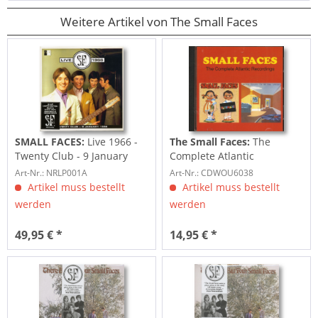
Weitere Artikel von The Small Faces
SMALL FACES:
Live 1966 -
The Small Faces:
The
Twenty Club - 9 January
Complete Atlantic
1966 (2-LP,...
Recordings (CD)
Art-Nr.: NRLP001A
Art-Nr.: CDWOU6038
Artikel muss bestellt
Artikel muss bestellt
werden
werden
49,95 € *
14,95 € *