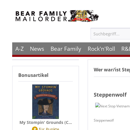
A-Z
News
Bear Family
Rock'n'Roll
R&
Wer war/ist
St
Bonusartikel
Steppenwolf
Steppenwolf
My Stompin' Grounds (C...
P
für
Punkte