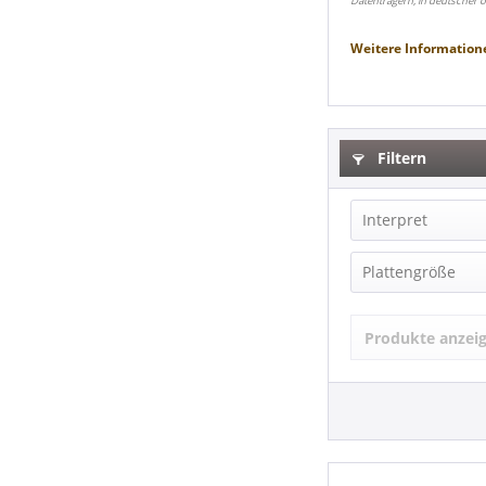
Datenträgern, in deutscher 
Weitere Information
Filtern
Interpret
Steppenwolf 
Plattengröße
LP (12 Inch) (
Produkte anzei