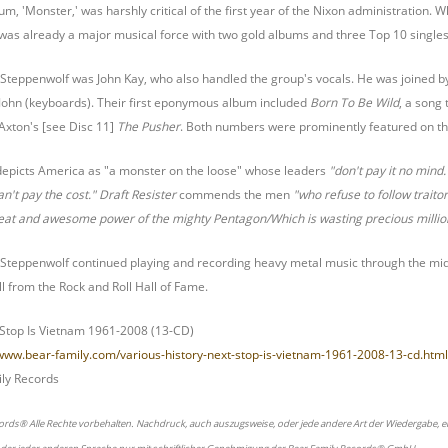
bum, 'Monster,' was harshly critical of the first year of the Nixon administration
s already a major musical force with two gold albums and three Top 10 singles 
 Steppenwolf was John Kay, who also handled the group's vocals. He was joined 
ohn (keyboards). Their first eponymous album included
Born To Be Wild
, a song
Axton's [see Disc 11]
The Pusher
. Both numbers were prominently featured on the
k depicts America as "a monster on the loose" whose leaders
"don't pay it no mind.
n't pay the cost."
Draft Resister
commends the men
"who refuse to follow traito
eat and awesome power of the mighty Pentagon/Which is wasting precious million
f Steppenwolf continued playing and recording heavy metal music through the mid
l from the Rock and Roll Hall of Fame.
t Stop Is Vietnam 1961-2008 (13-CD)
/www.bear-family.com/various-history-next-stop-is-vietnam-1961-2008-13-cd.html
ly Records
ords® Alle Rechte vorbehalten. Nachdruck, auch auszugsweise, oder jede andere Art der Wiedergabe, ei