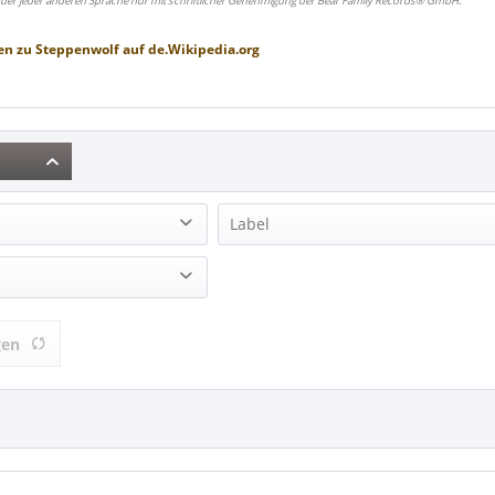
oder jeder anderen Sprache nur mit schriftlicher Genehmigung der Bear Family Records® GmbH.
en zu
Steppenwolf
auf
de.Wikipedia.org
Label
(4)
ESOTERIC (1)
FRIDAY MUSIC (1)
1)
MCA (1)
gen
Universal Music (1)