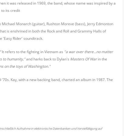
. When it was released in 1969, the band, whose name was inspired by a
to its credit
by Michael Monarch (guitar), Rushton Moreve (bass), Jerry Edmonton
 that is enshrined in both the Rock and Roll and Grammy Halls of
 'Easy Rider' soundtrack.
"
It refers to the fighting in Vietnam as
"a war over there…no matter
rs to humanity,"
and harks back to Dylan's
Masters Of War
in the
s on the toys of Washington."
-'70s. Kay, with a new backing band, charted an album in 1987. The
nschließlich Aufnahme in elektronische Datenbanken und Vervielfältigung auf