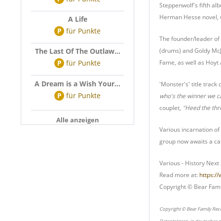
Steppenwolf's fifth al
Herman Hesse novel, wa
A Life
P
für
Punkte
The founder/leader of
The Last Of The Outlaw...
(drums) and Goldy McJ
P
für
Punkte
Fame, as well as Hoyt 
A Dream is a Wish Your...
'Monster's' title trac
P
für
Punkte
who's the winner we ca
couplet,
"Heed the thr
Alle anzeigen
Various incarnation o
group now awaits a cal
Various - History Nex
Read more at:
https:/
Copyright © Bear Fami
Copyright © Bear Family Rec