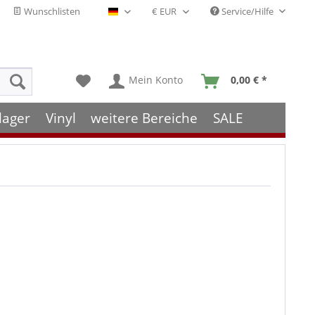
Wunschlisten
Service/Hilfe
Deutsch - DE
Mein Konto
0,00 € *
lager
Vinyl
weitere Bereiche
SALE