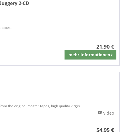
lduggery 2-CD
 tapes.
21,90 €
mehr Informationen
Merken
rom the original master tapes, high quality virgin
Video
54,95 €