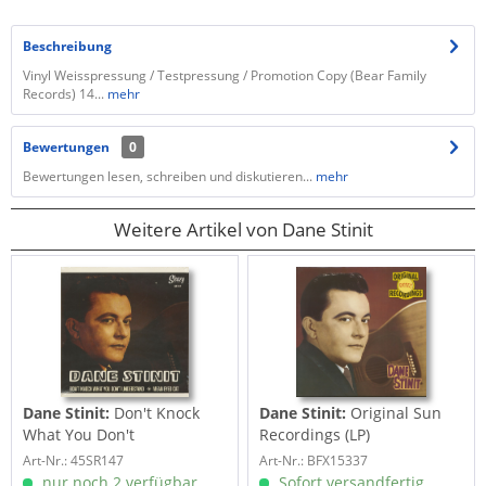
Beschreibung
​Vinyl Weisspressung / Testpressung / Promotion Copy (Bear Family
Records) 14...
mehr
Bewertungen
0
Bewertungen lesen, schreiben und diskutieren...
mehr
Weitere Artikel von Dane Stinit
Dane Stinit:
Don't Knock
Dane Stinit:
Original Sun
What You Don't
Recordings (LP)
Undertstand - Mean...
Art-Nr.: 45SR147
Art-Nr.: BFX15337
nur noch 2 verfügbar
Sofort versandfertig,