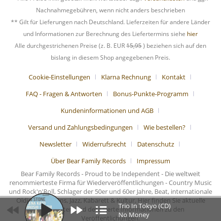
Nachnahmegebühren, wenn nicht anders beschrieben
** Gilt für Lieferungen nach Deutschland. Lieferzeiten für andere Länder
und Informationen zur Berechnung des Liefertermins siehe
hier
Alle durchgestrichenen Preise (z. B. EUR
15,95
) beziehen sich auf den
bislang in diesem Shop angegebenen Preis.
Cookie-Einstellungen
Klarna Rechnung
Kontakt
FAQ - Fragen & Antworten
Bonus-Punkte-Programm
Kundeninformationen und AGB
Versand und Zahlungsbedingungen
Wie bestellen?
Newsletter
Widerrufsrecht
Datenschutz
Über Bear Family Records
Impressum
Bear Family Records - Proud to be Independent - Die weltweit
renommierteste Firma für Wiederveröffentlichungen - Country Music
und Rock'n'Roll, Schlager der 50er und 60er Jahre, Beat, internationale
Oldies, Chansons, Jazz, Kabarett & Kultur. Hier finden Sie aktuelle
Trio In Tokyo (CD)
Nachrichten und detaillierte Informationen zu den
No Money
Veröffentlichungen.