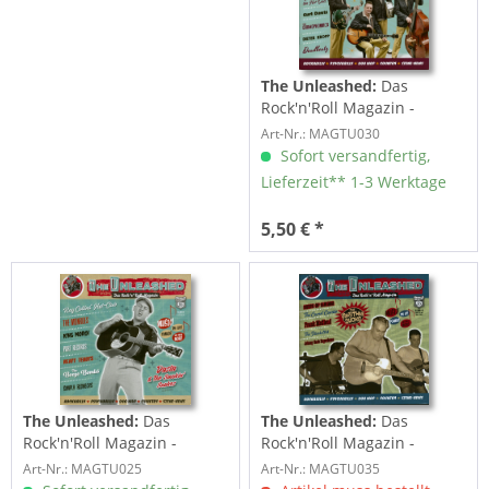
The Unleashed:
Das
Rock'n'Roll Magazin -
Ausgabe 30
Art-Nr.: MAGTU030
Sofort versandfertig,
Lieferzeit** 1-3 Werktage
5,50 € *
The Unleashed:
Das
The Unleashed:
Das
Rock'n'Roll Magazin -
Rock'n'Roll Magazin -
Ausgabe 25
Ausgabe 35
Art-Nr.: MAGTU025
Art-Nr.: MAGTU035