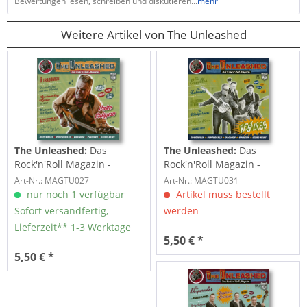
Bewertungen lesen, schreiben und diskutieren...
mehr
Weitere Artikel von The Unleashed
The Unleashed:
Das
The Unleashed:
Das
Rock'n'Roll Magazin -
Rock'n'Roll Magazin -
Ausgabe 27
Ausgabe 31
Art-Nr.: MAGTU027
Art-Nr.: MAGTU031
nur noch 1 verfügbar
Artikel muss bestellt
Sofort versandfertig,
werden
Lieferzeit** 1-3 Werktage
5,50 € *
5,50 € *