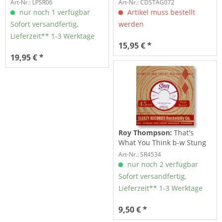
Art-Nr.: LPSR06
Art-Nr.: CDSTAG072
nur noch 1 verfügbar
Artikel muss bestellt
Sofort versandfertig,
werden
Lieferzeit** 1-3 Werktage
15,95 € *
19,95 € *
Roy Thompson:
That's
What You Think b-w Stung
Over You 7inch,...
Art-Nr.: SR4534
nur noch 2 verfügbar
Sofort versandfertig,
Lieferzeit** 1-3 Werktage
9,50 € *