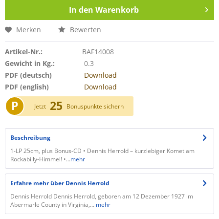
In den
Warenkorb
Merken
Bewerten
Artikel-Nr.:
BAF14008
Gewicht in Kg.:
0.3
PDF (deutsch)
Download
PDF (english)
Download
P
25
Jetzt
Bonuspunkte sichern
Beschreibung
​1-LP 25cm, plus Bonus-CD • Dennis Herrold – kurzlebiger Komet am
Rockabilly-Himmel! •...
mehr
Erfahre mehr über Dennis Herrold
Dennis Herrold Dennis Herrold, geboren am 12 Dezember 1927 im
Abermarle County in Virginia,...
mehr