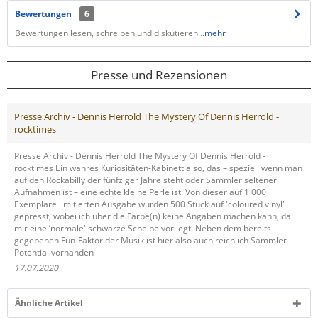
Bewertungen
6
Bewertungen lesen, schreiben und diskutieren...
mehr
Presse und Rezensionen
Presse Archiv - Dennis Herrold The Mystery Of Dennis Herrold -
rocktimes
Presse Archiv - Dennis Herrold The Mystery Of Dennis Herrold -
rocktimes Ein wahres Kuriositäten-Kabinett also, das – speziell wenn man
auf den Rockabilly der fünfziger Jahre steht oder Sammler seltener
Aufnahmen ist – eine echte kleine Perle ist. Von dieser auf 1 000
Exemplare limitierten Ausgabe wurden 500 Stück auf 'coloured vinyl'
gepresst, wobei ich über die Farbe(n) keine Angaben machen kann, da
mir eine ’normale' schwarze Scheibe vorliegt. Neben dem bereits
gegebenen Fun-Faktor der Musik ist hier also auch reichlich Sammler-
Potential vorhanden
17.07.2020
Ähnliche Artikel