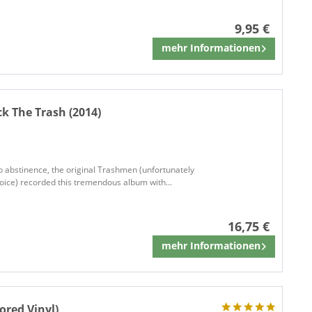
9,95 €
mehr Informationen
Merken
k The Trash (2014)
io abstinence, the original Trashmen (unfortunately
voice) recorded this tremendous album with...
16,75 €
mehr Informationen
Merken
ored Vinyl)