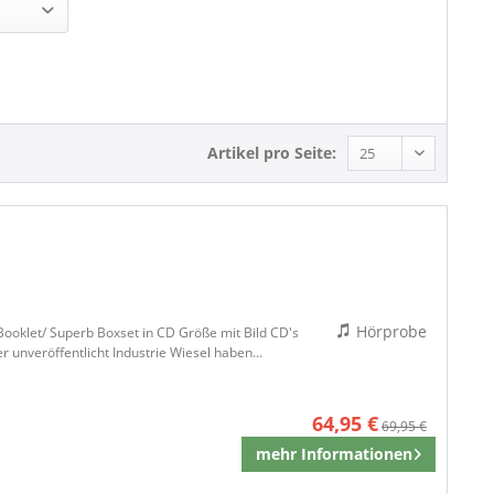
Beat
Rock
Rock'n'Roll
Artikel pro Seite:
Hörprobe
Booklet/ Superb Boxset in CD Größe mit Bild CD's
r unveröffentlicht Industrie Wiesel haben...
64,95 €
69,95 €
mehr Informationen
Merken