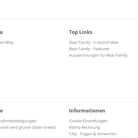
ia
Top Links
ws Blog
Bear Family - A record label
Bear Family - Features
Auszeichnungen für Bear Family
ce
Informationen
ilnahmebedingungen
Cookie-Einstellungen
cords wird grüner (Goes Green)
Klarna Rechnung
FAQ - Fragen & Antworten