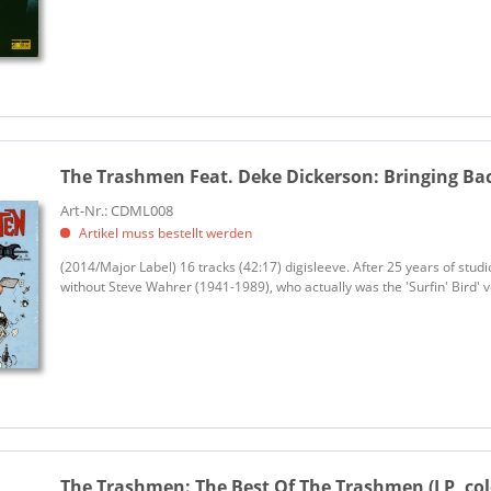
The Trashmen Feat. Deke Dickerson:
Bringing Bac
Art-Nr.: CDML008
Artikel muss bestellt werden
(2014/Major Label) 16 tracks (42:17) digisleeve. After 25 years of stud
without Steve Wahrer (1941-1989), who actually was the 'Surfin' Bird' 
The Trashmen:
The Best Of The Trashmen (LP, col