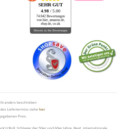
SEHR GUT
4.98
/ 5.00
74.042 Bewertungen
von hier, amazon.de,
ebay.de, co.uk
Hinweis zu den Bewertungen
ht anders beschrieben
 des Liefertermins siehe
hier
gegebenen Preis.
n'Roll, Schlager der 50er und 60er Jahre, Beat, internationale