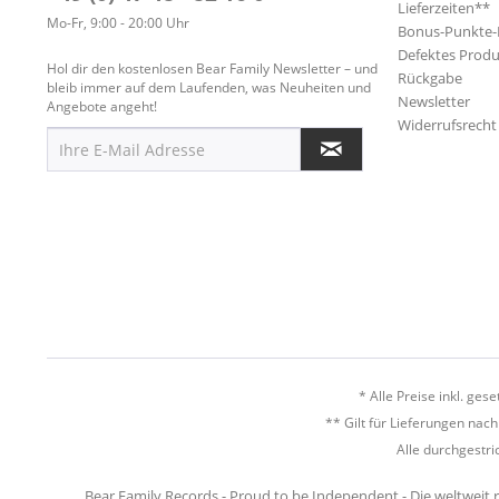
Lieferzeiten**
Mo-Fr, 9:00 - 20:00 Uhr
Bonus-Punkte
Defektes Produ
Hol dir den kostenlosen Bear Family Newsletter – und
Rückgabe
bleib immer auf dem Laufenden, was Neuheiten und
Newsletter
Angebote angeht!
Widerrufsrecht
* Alle Preise inkl. ges
** Gilt für Lieferungen nac
Alle durchgestri
Bear Family Records - Proud to be Independent - Die weltweit 