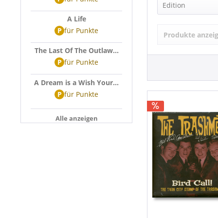
The Trashme
Edition
The Trashme
A Life
Box-Set
Trashmen (1
P
für
Punkte
Produkte anzei
The Last Of The Outlaw...
P
für
Punkte
A Dream is a Wish Your...
P
für
Punkte
Alle anzeigen