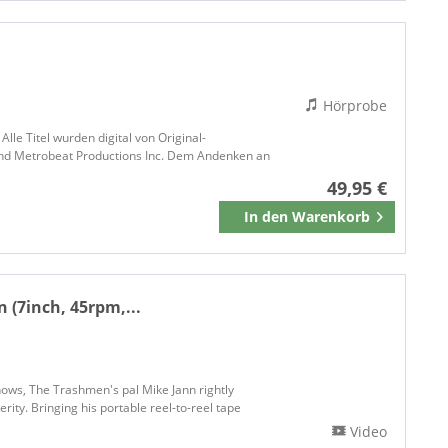
Hörprobe
lle Titel wurden digital von Original-
 und Metrobeat Productions Inc. Dem Andenken an
49,95 €
In den
Warenkorb
Merken
(7inch, 45rpm,...
hows, The Trashmen's pal Mike Jann rightly
ty. Bringing his portable reel-to-reel tape
Video