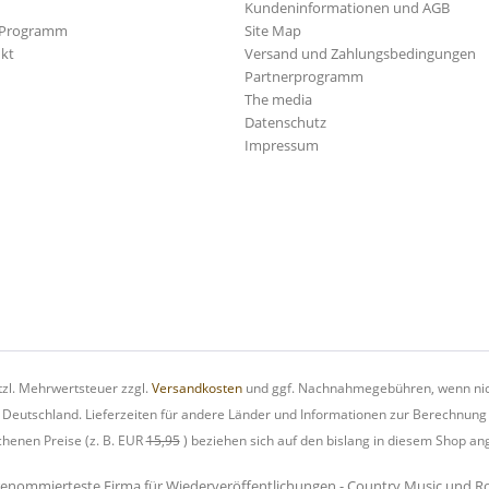
Kundeninformationen und AGB
-Programm
Site Map
kt
Versand und Zahlungsbedingungen
Partnerprogramm
The media
Datenschutz
Impressum
etzl. Mehrwertsteuer zzgl.
Versandkosten
und ggf. Nachnahmegebühren, wenn nic
h Deutschland. Lieferzeiten für andere Länder und Informationen zur Berechnung
chenen Preise (z. B. EUR
15,95
) beziehen sich auf den bislang in diesem Shop an
renommierteste Firma für Wiederveröffentlichungen - Country Music und Rock'