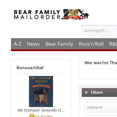
A-Z
News
Bear Family
Rock'n'Roll
R&
Wer war/ist
The
Bonusartikel
Filtern
Interpret
My Stompin' Grounds (C...
P
für
Punkte