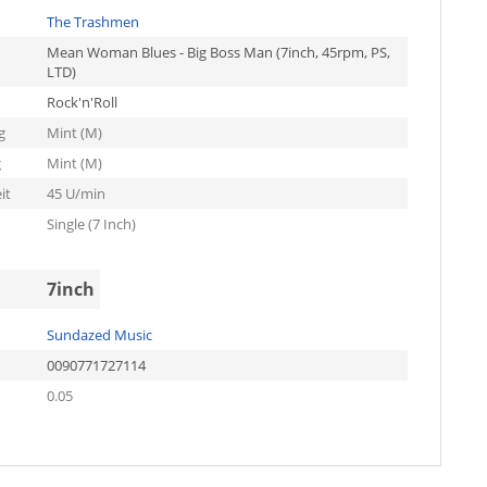
The Trashmen
Mean Woman Blues - Big Boss Man (7inch, 45rpm, PS,
LTD)
Rock'n'Roll
g
Mint (M)
g
Mint (M)
it
45 U/min
Single (7 Inch)
7inch
Sundazed Music
0090771727114
0.05