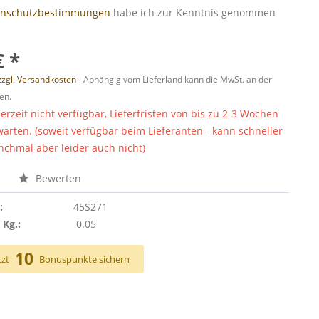
enschutzbestimmungen
habe ich zur Kenntnis genommen
€ *
zzgl. Versandkosten
- Abhängig vom Lieferland kann die MwSt. an der
en.
derzeit nicht verfügbar, Lieferfristen von bis zu 2-3 Wochen
warten. (soweit verfügbar beim Lieferanten - kann schneller
chmal aber leider auch nicht)
n
Bewerten
:
45S271
 Kg.:
0.05
10
tzt
Bonuspunkte sichern