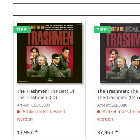
TIPP!
TIPP!
The Trashmen:
The Best Of
The Trashmen:
The 
The Trashmen (CD)
The Trashmen (LP, c
Vinyl)
Art-Nr.: CDSC5380
Art-Nr.: SLP5380
Artikel muss bestellt
Artikel muss beste
werden
werden
17,95 € *
37,95 € *