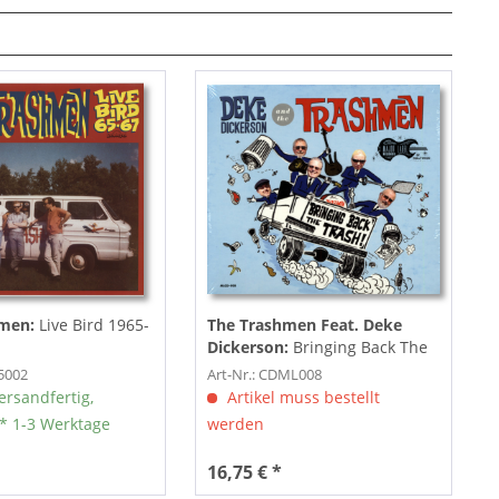
men:
Live Bird 1965-
The Trashmen Feat. Deke
Dickerson:
Bringing Back The
Trash (2014)
P5002
Art-Nr.: CDML008
ersandfertig,
Artikel muss bestellt
** 1-3 Werktage
werden
16,75 € *