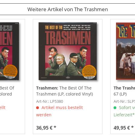
Weitere Artikel von The Trashmen
Best Of
Trashmen:
The Best Of The
The Trash
olored
Trashmen (LP, colored Vinyl)
67 (LP)
Art-Nr.: LP5380
Art-Nr.: SL
llt
Artikel muss bestellt
Sofort v
werden
Lieferzeit
36,95 € *
49,95 € *