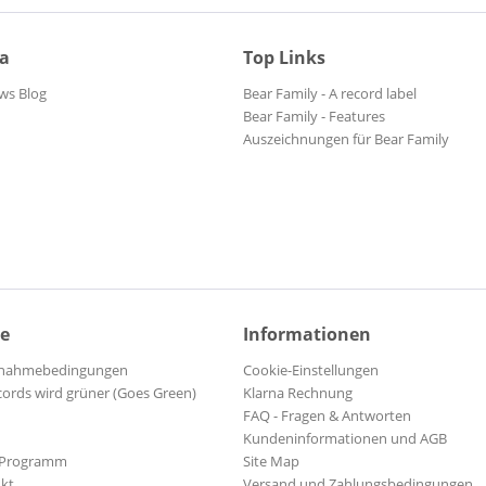
ia
Top Links
ws Blog
Bear Family - A record label
Bear Family - Features
Auszeichnungen für Bear Family
ce
Informationen
ilnahmebedingungen
Cookie-Einstellungen
cords wird grüner (Goes Green)
Klarna Rechnung
FAQ - Fragen & Antworten
Kundeninformationen und AGB
-Programm
Site Map
kt
Versand und Zahlungsbedingungen