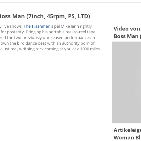
ss Man (7inch, 45rpm, PS, LTD)
y live shows,
The Trashmen
's pal Mike Jann rightly
Video von
 posterity. Bringing his portable reel-to-reel tape
Boss Man (
ured the two previously unreleased performances in
wn the bird dance beat with an authority born of
ust real, writhing rock coming at you at a 1000 miles
Artikelei
Woman Blue