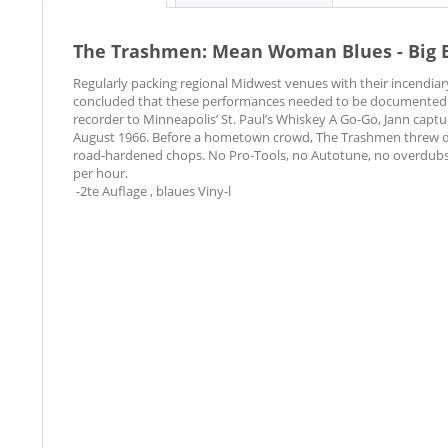
The Trashmen: Mean Woman Blues - Big Bo
Regularly packing regional Midwest venues with their incendiar
concluded that these performances needed to be documented for
recorder to Minneapolis’ St. Paul’s Whiskey A Go-Go, Jann capt
August 1966. Before a hometown crowd, The Trashmen threw do
road-hardened chops. No Pro-Tools, no Autotune, no overdubs: j
per hour.
-2te Auflage , blaues Viny-l