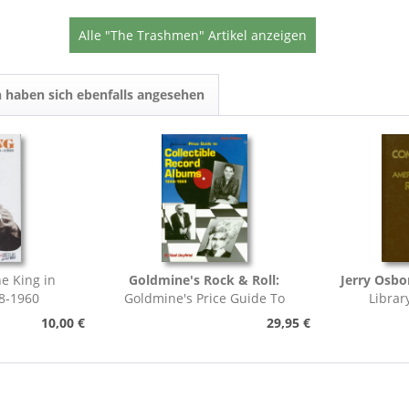
Alle "The Trashmen" Artikel anzeigen
 haben sich ebenfalls angesehen
e King in
Goldmine's Rock & Roll:
Jerry Osbo
8-1960
Goldmine's Price Guide To
Librar
Collectable Record...
Pho
10,00 €
29,95 €