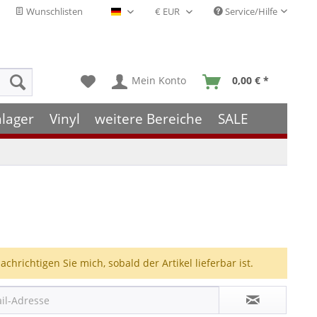
Wunschlisten
Service/Hilfe
Deutsch - DE
Mein Konto
0,00 € *
hlager
Vinyl
weitere Bereiche
SALE
achrichtigen Sie mich, sobald der Artikel lieferbar ist.