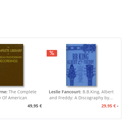
rne:
The Complete
Leslie Fancourt:
B.B.King, Albert
y Of American
and Freddy: A Discography by...
nograph...
49,95 €
29,95 €
49,95 €