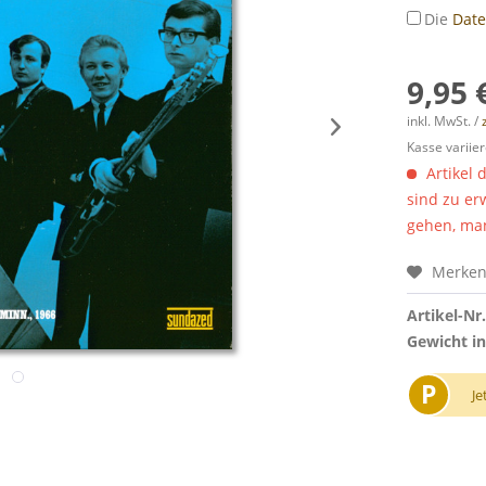
Die
Dat
9,95 
inkl. MwSt. /
Kasse variier
Artikel 
sind zu er
gehen, man
Merke
Artikel-Nr.
Gewicht in
P
Je