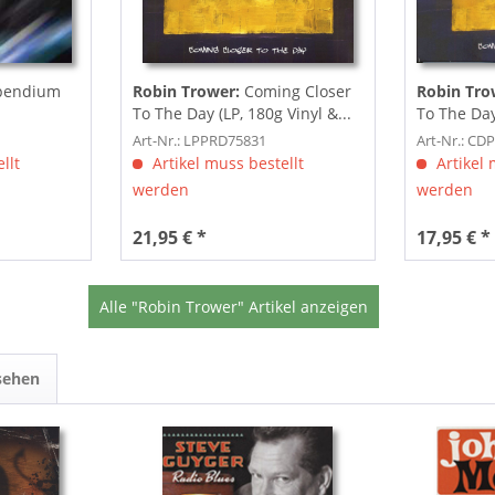
endium
Robin Trower:
Coming Closer
Robin Tro
To The Day (LP, 180g Vinyl &...
To The Day
Art-Nr.: LPPRD75831
Art-Nr.: CD
llt
Artikel muss bestellt
Artikel 
werden
werden
21,95 € *
17,95 € *
Alle "Robin Trower" Artikel anzeigen
sehen