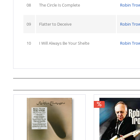
08
The Circle Is Complete
Robin Tro
09
Flatter to Deceive
Robin Tro
10
I Will Always Be Your Shelte
Robin Tro