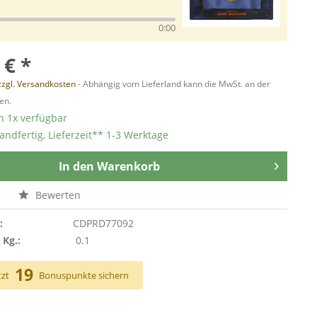
0:00
 € *
zzgl. Versandkosten
- Abhängig vom Lieferland kann die MwSt. an der
en.
 1x verfügbar
andfertig, Lieferzeit** 1-3 Werktage
In den
Warenkorb
n
Bewerten
:
CDPRD77092
 Kg.:
0.1
19
tzt
Bonuspunkte sichern