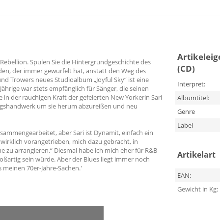
Artikelei
r Rebellion. Spulen Sie die Hintergrundgeschichte des
(CD)
nden, der immer gewürfelt hat, anstatt den Weg des
und Trowers neues Studioalbum „Joyful Sky“ ist eine
Interpret:
Jährige war stets empfänglich für Sänger, die seinen
e in der rauchigen Kraft der gefeierten New Yorkerin Sari
Albumtitel:
sangshandwerk um sie herum abzureißen und neu
Genre
Label
usammengearbeitet, aber Sari ist Dynamit, einfach ein
 wirklich vorangetrieben, mich dazu gebracht, in
e zu arrangieren.“ Diesmal habe ich mich eher für R&B
Artikelart
oßartig sein würde. Aber der Blues liegt immer noch
us meinen 70er-Jahre-Sachen.'
EAN:
Gewicht in Kg: