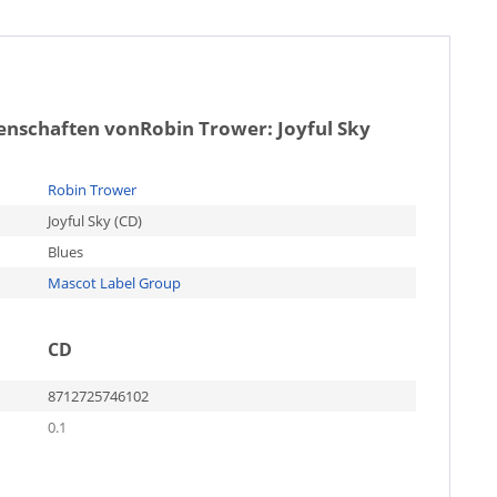
genschaften von
Robin Trower: Joyful Sky
Robin Trower
Joyful Sky (CD)
Blues
Mascot Label Group
CD
8712725746102
0.1