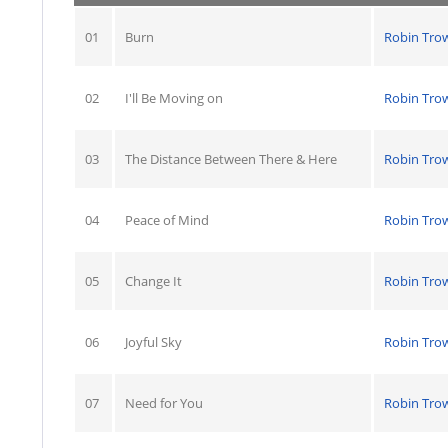
01
Burn
Robin Tro
02
I'll Be Moving on
Robin Tro
03
The Distance Between There & Here
Robin Tro
04
Peace of Mind
Robin Tro
05
Change It
Robin Tro
06
Joyful Sky
Robin Tro
07
Need for You
Robin Tro