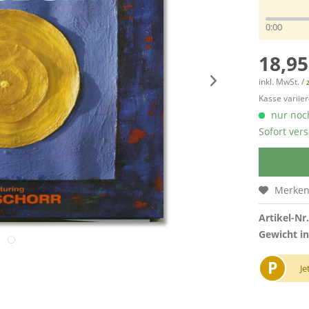
0:00
18,95
inkl. MwSt. /
Kasse variier
nur noch
Sofort vers
Merke
Artikel-Nr.
Gewicht in
P
Je