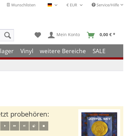
Wunschlisten
Service/Hilfe
Deutsch - DE
Mein Konto
0,00 € *
lager
Vinyl
weitere Bereiche
SALE
etzt probehören: