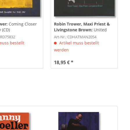
wer:
Coming Closer
Robin Trower, Maxi Priest &
 (CD)
Livingstone Brown:
United
State Of Mind (CD)
PRD75832
Art-Nr.: CDHATMAN2054
muss bestellt
Artikel muss bestellt
werden
18,95 € *