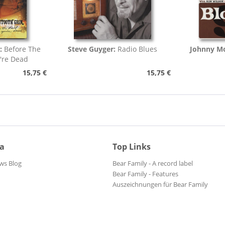
:
Before The
Steve Guyger:
Radio Blues
Johnny Mo
're Dead
15,75 €
15,75 €
ia
Top Links
ws Blog
Bear Family - A record label
Bear Family - Features
Auszeichnungen für Bear Family