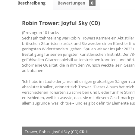
Beschreibung
Bewertungen
0
Robin Trower: Joyful Sky (CD)
(Provogue) 10 tracks
Sechs Jahrzehnte lang war Robin Trowers Karriere ein Akt stille
britischen Gitarristen zurück und Sie werden einen Künstler fi
geringsten Widerstands zu gehen. Spulen wir vor ins Jahr 2023 
Bestätigung für seinen jüngsten künstlerischen Instinkt. Der 78-
gefühlvollen Gitarrenspielstil unterstreichen konnten, und hört
Schorr eine Qualität, die in ihm den Wunsch weckte, sein Ge
aufzubauen.
'Ich habe im Laufe der Jahre mit einigen großartigen Sängern z
absoluter Knaller', erinnert sich Trower. 'Dieses Album hat mich
verschiedenen Tonarten zu schreiben und Lieder für ihre Stimm
entschieden, weil ich wusste, dass sie mit diesem Geschmack gr
allem zugrunde, was ich tue – und es gibt definitiv Elemente a
Trower, Robin - Joyful Sky (CD)
CD 1