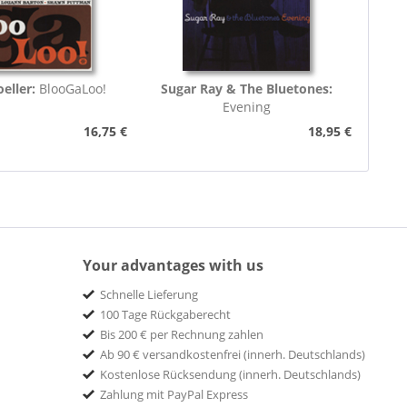
eller:
BlooGaLoo!
Sugar Ray & The Bluetones:
Evening
16,75 €
18,95 €
Your advantages with us
Schnelle Lieferung
100 Tage Rückgaberecht
Bis 200 € per Rechnung zahlen
Ab 90 € versandkostenfrei (innerh. Deutschlands)
Kostenlose Rücksendung (innerh. Deutschlands)
Zahlung mit PayPal Express