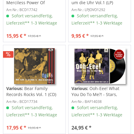
Merciless Power Of
um die Uhr Vol.1 (LP)
Water,...
Art-Nr.: BCD17742
Art-Nr.: LPJOVO1292
Sofort versandfertig,
Sofort versandfertig,
Lieferzeit** 1-3 Werktage
Lieferzeit** 1-3 Werktage
15,95 € *
9,95 € *
17,95 € *
17,95 € *
Various:
Bear Family
Various:
Ooh-Eee! What
Records Rocks Vol. 1 (CD)
You Do To Me?! - Stars,
Inc....
Art-Nr.: BCD17734
Art-Nr.: BAF14038
Sofort versandfertig,
Sofort versandfertig,
Lieferzeit** 1-3 Werktage
Lieferzeit** 1-3 Werktage
17,95 € *
24,95 € *
19,95 € *