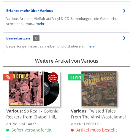
Erfahre mehr über Various
Various Artists – Vielfalt auf Vinyl & CD Sammlungen, die Geschichte
schreiben – von...
mehr
Bewertungen
0
Bewertungen lesen, schreiben und diskutieren...
mehr
Weitere Artikel von Various
TIPP!
Various:
So Real! - Colonial
Various:
Twisted Tales
Rockers from Chapel Hill,...
From The Vinyl Wastelands!
Vol.5...
Art-Nr.: BAF14037
Art-Nr.: LPBE6163
Sofort versandfertig,
Artikel muss bestellt