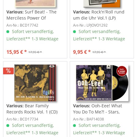
Various:
Surf Beat! - The
Various:
Rock'n'Roll rund
Merciless Power Of
um die Uhr Vol.1 (LP)
Water,...
Art-Nr.: BCD17742
Art-Nr.: LPJOVO1292
Sofort versandfertig,
Sofort versandfertig,
Lieferzeit** 1-3 Werktage
Lieferzeit** 1-3 Werktage
15,95 € *
9,95 € *
17,95 € *
17,95 € *
Various:
Bear Family
Various:
Ooh-Eee! What
Records Rocks Vol. 1 (CD)
You Do To Me?! - Stars,
Inc....
Art-Nr.: BCD17734
Art-Nr.: BAF14038
Sofort versandfertig,
Sofort versandfertig,
Lieferzeit** 1-3 Werktage
Lieferzeit** 1-3 Werktage