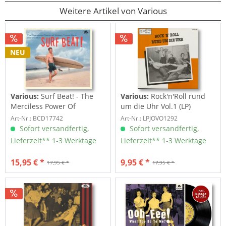
Weitere Artikel von Various
NEU
Various:
Surf Beat! - The
Various:
Rock'n'Roll rund
Merciless Power Of
um die Uhr Vol.1 (LP)
Water,...
Art-Nr.: BCD17742
Art-Nr.: LPJOVO1292
Sofort versandfertig,
Sofort versandfertig,
Lieferzeit** 1-3 Werktage
Lieferzeit** 1-3 Werktage
15,95 € *
9,95 € *
17,95 € *
17,95 € *