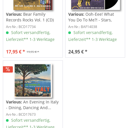
Various:
Bear Family
Various:
Ooh-Eee! What
Records Rocks Vol. 1 (CD)
You Do To Me?! - Stars,
Inc....
Art-Nr.: BCD17734
Art-Nr.: BAF14038
Sofort versandfertig,
Sofort versandfertig,
Lieferzeit** 1-3 Werktage
Lieferzeit** 1-3 Werktage
17,95 € *
24,95 € *
19,95 € *
Various:
An Evening In Italy
- Dining, Dancing And...
Art-Nr.: BCD17673
Sofort versandfertig,
Lieferzeit** 1-3 Werktage