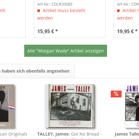
Art-Nr.: CDLR33585
Art-Nr.: CD
llt
Artikel muss bestellt
Artikel 
werden
werden
15,95 € *
19,95 € *
Alle "Morgan Wade" Artikel anzeigen
 haben sich ebenfalls angesehen
an Originals
TALLEY, James:
Got No Bread -
James Talle