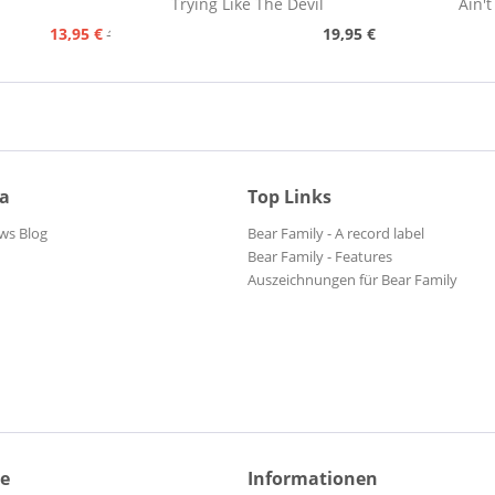
Trying Like The Devil
Ain't
13,95 €
19,95 €
15,95 €
ia
Top Links
ws Blog
Bear Family - A record label
Bear Family - Features
Auszeichnungen für Bear Family
ce
Informationen