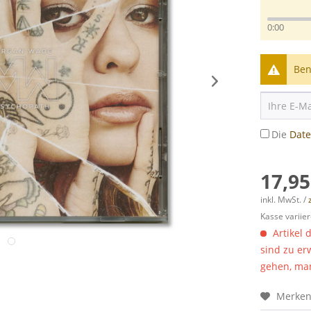
0:00
Ben
Die
Dat
17,95
inkl. MwSt. /
Kasse variier
Artikel 
sind zu er
gehen, man
Merke