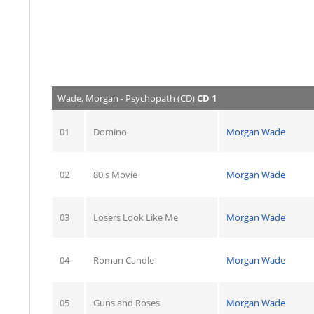
Wade, Morgan - Psychopath (CD)
CD 1
01
Domino
Morgan Wade
02
80's Movie
Morgan Wade
03
Losers Look Like Me
Morgan Wade
04
Roman Candle
Morgan Wade
05
Guns and Roses
Morgan Wade