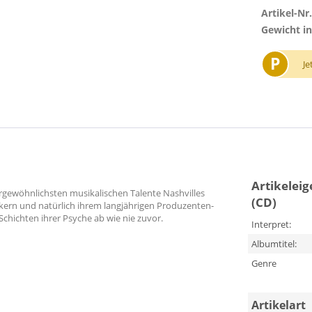
Artikel-Nr.
Gewicht in
P
Je
Artikelei
ußergewöhnlichsten musikalischen Talente Nashvilles
(CD)
ikern und natürlich ihrem langjährigen Produzenten-
chichten ihrer Psyche ab wie nie zuvor.
Interpret:
Albumtitel:
Genre
Artikelart