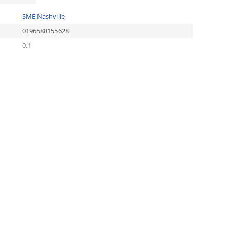
SME Nashville
0196588155628
0.1