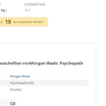
:
CDSME81556
 Kg.:
0.1
18
tzt
Bonuspunkte sichern
genschaften von
Morgan Wade: Psychopath
Morgan Wade
Psychopath (CD)
Country
CD