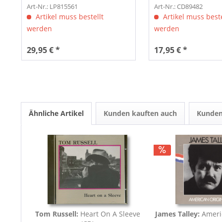
Art-Nr.: LP815561
Art-Nr.: CD89482
Artikel muss bestellt
Artikel muss beste
werden
werden
29,95 € *
17,95 € *
Ähnliche Artikel
Kunden kauften auch
Kunden
Tom Russell:
Heart On A Sleeve
James Talley:
Americ