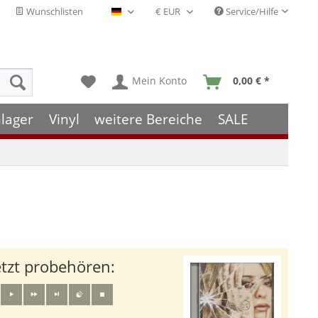
Wunschlisten
Service/Hilfe
Deutsch - DE
Mein Konto
0,00 € *
lager
Vinyl
weitere Bereiche
SALE
etzt probehören: