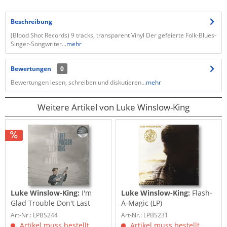
Beschreibung
(Blood Shot Records) 9 tracks, transparent Vinyl Der gefeierte Folk-Blues-
Singer-Songwriter...
mehr
Bewertungen
0
Bewertungen lesen, schreiben und diskutieren...
mehr
Weitere Artikel von Luke Winslow-King
Luke Winslow-King:
I'm
Luke Winslow-King:
Flash-
Glad Trouble Don't Last
A-Magic (LP)
Always (LP, 180g...
Art-Nr.: LPBS244
Art-Nr.: LPBS231
Artikel muss bestellt
Artikel muss bestellt