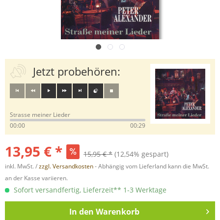
Jetzt probehören:
Strasse meiner Lieder
00:00
00:29
13,95 € *
15,95 € *
(12,54% gespart)
inkl. MwSt. /
zzgl. Versandkosten
- Abhängig vom Lieferland kann die MwSt.
an der Kasse variieren.
Sofort versandfertig, Lieferzeit** 1-3 Werktage
In den
Warenkorb